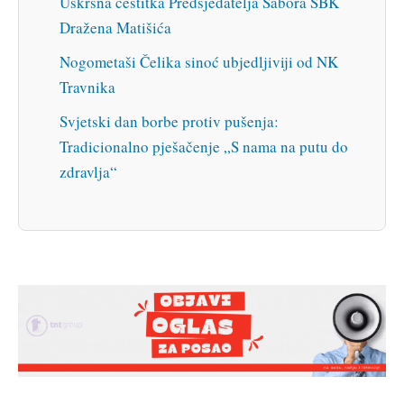
Uskrsna čestitka Predsjedatelja Sabora SBK
Dražena Matišića
Nogometaši Čelika sinoć ubjedljiviji od NK
Travnika
Svjetski dan borbe protiv pušenja:
Tradicionalno pješačenje „S nama na putu do
zdravlja“