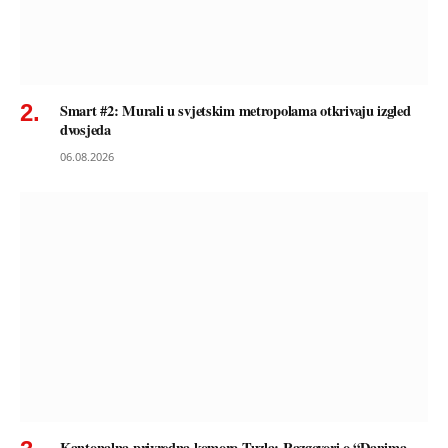
Smart #2: Murali u svjetskim metropolama otkrivaju izgled
dvosjeda
06.08.2026
Kantonalna privredna komora Tuzla: Razgovori o “Danima