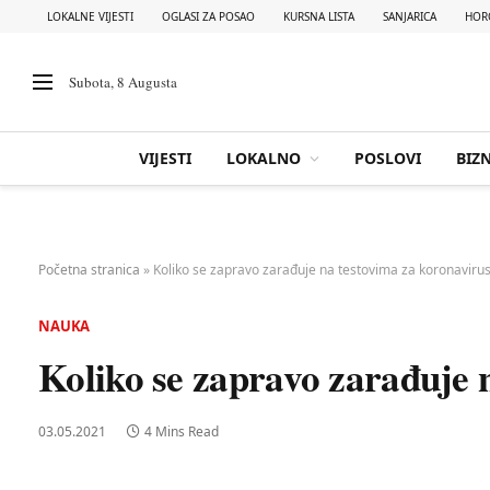
LOKALNE VIJESTI
OGLASI ZA POSAO
KURSNA LISTA
SANJARICA
HOR
Subota, 8 Augusta
VIJESTI
LOKALNO
POSLOVI
BIZN
Početna stranica
»
Koliko se zapravo zarađuje na testovima za koronaviru
NAUKA
Koliko se zapravo zarađuje 
03.05.2021
4 Mins Read