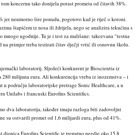
e tom koncernu tako donijela porast prometa od čitavih 38%.
 jer neumorno šire ponudu, pogotovo kad je riječ o koroni.
zima štapićem iz nosa ili ždrijela, nego se analizira tekućina s
no mnogo ugodnije. Tu je i test za mališane: takozvana “testna
 na primjer treba testirati čitav dječji vrtić ili osnovnu školu.
jemački laboratorij. Sljedeći konkurent je Bioscientia iz
 280 milijuna eura. Ali konkurencija vreba iz inozemstva – i
nt u području laboratorijske pretrage Sonic Healthcare, a u
rn Unilabs i francuski Eurofins Scientifics.
o dva laboratorija, također imaju razloga biti zadovoljni
 su ostvarili promet od 1,6 milijardi eura, plus od 41%.
ost dionica Eurofins Scientific je trenutno negdje oko 15,8