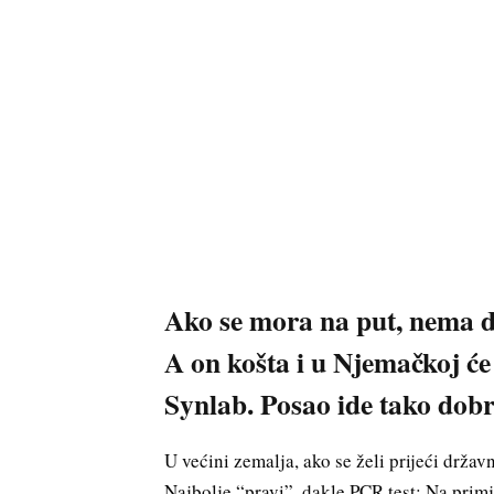
Ako se mora na put, nema d
A on košta i u Njemačkoj će
Synlab. Posao ide tako dobr
U većini zemalja, ako se želi prijeći držav
Najbolje “pravi”, dakle PCR test: Na primj