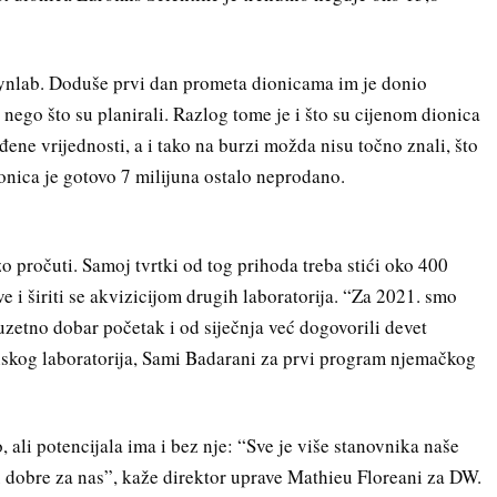
Synlab. Doduše prvi dan prometa dionicama im je donio
 nego što su planirali. Razlog tome je i što su cijenom dionica
đene vrijednosti, a i tako na burzi možda nisu točno znali, što
dionica je gotovo 7 milijuna ostalo neprodano.
o pročuti. Samoj tvrtki od tog prihoda treba stići oko 400
e i širiti se akvizicijom drugih laboratorija. “Za 2021. smo
uzetno dobar početak i od siječnja već dogovorili devet
enskog laboratorija, Sami Badarani za prvi program njemačkog
 ali potencijala ima i bez nje: “Sve je više stanovnika naše
 su dobre za nas”, kaže direktor uprave Mathieu Floreani za DW.