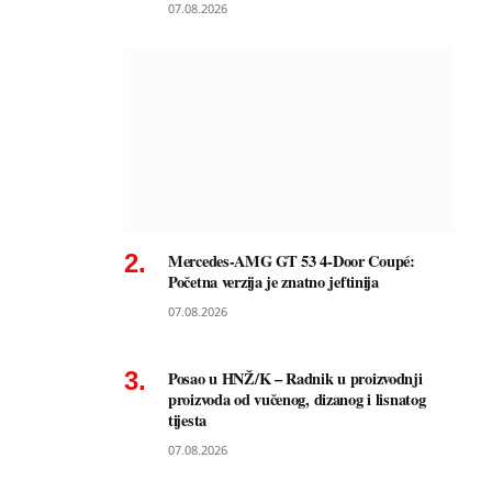
07.08.2026
Mercedes-AMG GT 53 4-Door Coupé:
Početna verzija je znatno jeftinija
07.08.2026
Posao u HNŽ/K – Radnik u proizvodnji
proizvoda od vučenog, dizanog i lisnatog
tijesta
07.08.2026