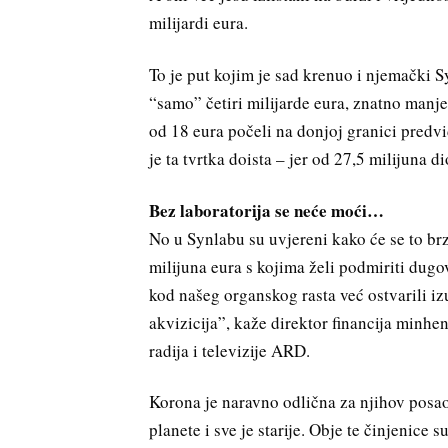
milijardi eura.
To je put kojim je sad krenuo i njemački 
“samo” četiri milijarde eura, znatno manje
od 18 eura počeli na donjoj granici predvi
je ta tvrtka doista – jer od 27,5 milijuna 
Bez laboratorija se neće moći…
No u Synlabu su uvjereni kako će se to brz
milijuna eura s kojima želi podmiriti dugov
kod našeg organskog rasta već ostvarili iz
akvizicija”, kaže direktor financija minh
radija i televizije ARD.
Korona je naravno odlična za njihov posao,
planete i sve je starije. Obje te činjenice