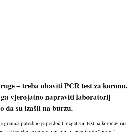
ruge – treba obaviti PCR test za koronu.
 ga vjerojatno napraviti laboratorij
o da su izašli na burzu.
na granica potrebno je predočiti negativni test na koronavirus.
er u Hrvatsku se putnici puštaju i s negativnim “brzim”