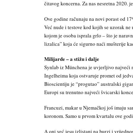
čitavog koncerna. Za nas nesretna 2020. j
Ove godine računaju na novi porast od 17%
Već nude i testove kod kojih se uzorak ne u
kojom je osoba isprala grlo – što je narav
lizalica” koja će sigurno naći mušterije kad
Milijarde – a stižu i dalje
Synlab iz Münchena je uvjerljivo najveći n
Ingelheima koja ostvaruje promet od jedva
Bioscientiju je “progutao” australski giga
Europi su trenutno najveći švicarski konce
Francuzi, makar u Njemačkoj još imaju sam
koronom. Samo u prvom kvartalu ove godine
A oni već jesu izlistani na burzi i vrijedn