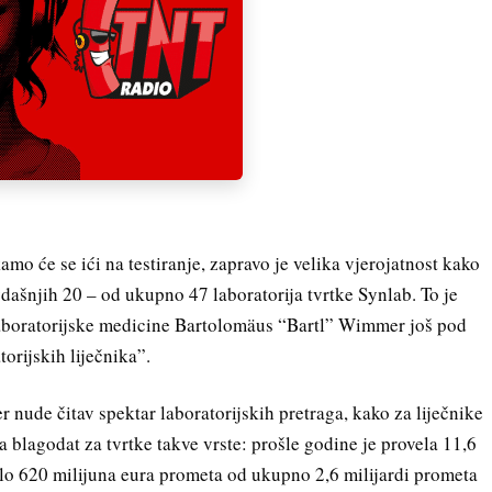
o će se ići na testiranje, zapravo je velika vjerojatnost kako
dašnjih 20 – od ukupno 47 laboratorija tvrtke Synlab. To je
 laboratorijske medicine Bartolomäus “Bartl” Wimmer još pod
rijskih liječnika”.
er nude čitav spektar laboratorijskih pretraga, kako za liječnike
ala blagodat za tvrtke takve vrste: prošle godine je provela 11,6
rilo 620 milijuna eura prometa od ukupno 2,6 milijardi prometa