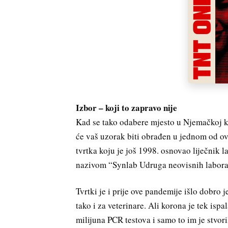
Izbor – koji to zapravo nije
Kad se tako odabere mjesto u Njemačkoj kam
će vaš uzorak biti obrađen u jednom od ov
tvrtka koju je još 1998. osnovao liječnik
nazivom “Synlab Udruga neovisnih laborato
Tvrtki je i prije ove pandemije išlo dobro j
tako i za veterinare. Ali korona je tek isp
milijuna PCR testova i samo to im je stvo