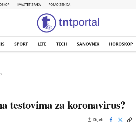
OSKOP
KVALITET ZRAKA
POSAO ZENICA
IS
SPORT
LIFE
TECH
SANOVNIK
HOROSKOP
s?
na testovima za koronavirus?
Dijeli