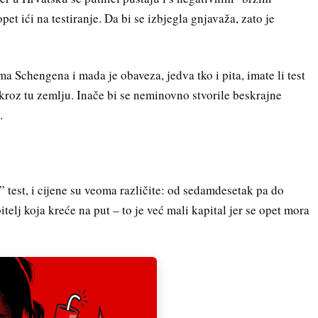
pet ići na testiranje. Da bi se izbjegla gnjavaža, zato je
a Schengena i mada je obaveza, jedva tko i pita, imate li test
kroz tu zemlju. Inače bi se neminovno stvorile beskrajne
.
” test, i cijene su veoma različite: od sedamdesetak pa do
elj koja kreće na put – to je već mali kapital jer se opet mora