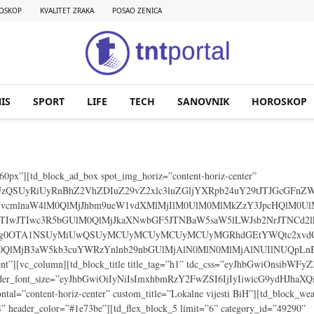
OSKOP
KVALITET ZRAKA
POSAO ZENICA
IS
SPORT
LIFE
TECH
SANOVNIK
HOROSKOP
60px”][td_block_ad_box spot_img_horiz=”content-horiz-center”
UzQSUyRiUyRnBhZ2VhZDIuZ29vZ2xlc3luZGljYXRpb24uY29tJTJGcGF
NvcmlnaW4lM0QlMjJhbm9ueW1vdXMlMjIlM0UlM0MlMkZzY3JpcHQlM0U
wJTIwJTIwc3R5bGUlM0QlMjJkaXNwbGF5JTNBaW5saW5lLWJsb2NrJTNCd
E2Mjg0OTA1NSUyMiUwQSUyMCUyMCUyMCUyMCUyMGRhdGEtYWQtc2xvd
0QlMjB3aW5kb3cuYWRzYnlnb29nbGUlMjAlN0MlN0MlMjAlNUIlNUQpLn
ontent”][vc_column][td_block_title title_tag=”h1” tdc_css=”eyJhbGwiOnsi
header_font_size=”eyJhbGwiOiIyNiIsImxhbmRzY2FwZSI6IjIyIiwicG9ydHJhaXQ
ontal=”content-horiz-center” custom_title=”Lokalne vijesti BiH”][td_block
header_color=”#1e73be”][td_flex_block_5 limit=”6” category_id=”49290”