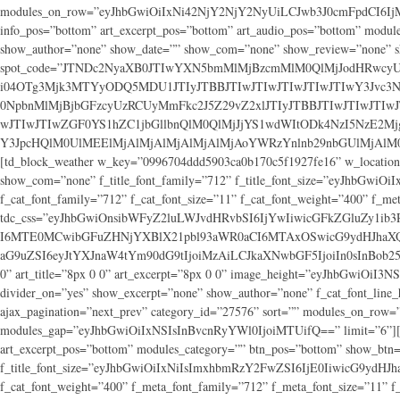
modules_on_row=”eyJhbGwiOiIxNi42NjY2NjY2NyUiLCJwb3J0cmFpdCI6IjMzL
info_pos=”bottom” art_excerpt_pos=”bottom” art_audio_pos=”bottom” modu
show_author=”none” show_date=”” show_com=”none” show_review=”none” sho
spot_code=”JTNDc2NyaXB0JTIwYXN5bmMlMjBzcmMlM0QlMjJodHRwcy
i04OTg3Mjk3MTYyODQ5MDU1JTIyJTBBJTIwJTIwJTIwJTIwJTIwY3Jvc3
0NpbnMlMjBjbGFzcyUzRCUyMmFkc2J5Z29vZ2xlJTIyJTBBJTIwJTIwJTI
wJTIwJTIwZGF0YS1hZC1jbGllbnQlM0QlMjJjYS1wdWItODk4NzI5Nz
Y3JpcHQlM0UlMEElMjAlMjAlMjAlMjAlMjAoYWRzYnlnb29nbGUlMjAlM
[td_block_weather w_key=”0996704ddd5903ca0b170c5f1927fe16” w_location=”
show_com=”none” f_title_font_family=”712” f_title_font_size=”eyJhbGwiO
f_cat_font_family=”712” f_cat_font_size=”11” f_cat_font_weight=”400” f_m
tdc_css=”eyJhbGwiOnsibWFyZ2luLWJvdHRvbSI6IjYwIiwicGFkZGluZy1ib
I6MTE0MCwibGFuZHNjYXBlX21pbl93aWR0aCI6MTAxOSwicG9ydHJhaXQiO
aG9uZSI6eyJtYXJnaW4tYm90dG9tIjoiMzAiLCJkaXNwbGF5IjoiIn0sInBob25lX21
0” art_title=”8px 0 0” art_excerpt=”8px 0 0” image_height=”eyJhbGwiOiI3N
divider_on=”yes” show_excerpt=”none” show_author=”none” f_cat_font_line
ajax_pagination=”next_prev” category_id=”27576” sort=”” modules_on
modules_gap=”eyJhbGwiOiIxNSIsInBvcnRyYWl0IjoiMTUifQ==” limit=”6”][td_b
art_excerpt_pos=”bottom” modules_category=”” btn_pos=”bottom” show_btn
f_title_font_size=”eyJhbGwiOiIxNiIsImxhbmRzY2FwZSI6IjE0IiwicG9ydHJhaXQi
f_cat_font_weight=”400” f_meta_font_family=”712” f_meta_font_size=”11” 