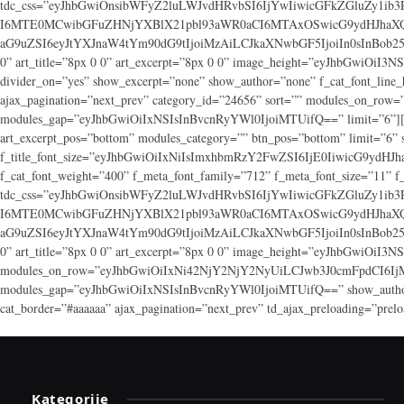
tdc_css=”eyJhbGwiOnsibWFyZ2luLWJvdHRvbSI6IjYwIiwicGFkZGluZy1ib
I6MTE0MCwibGFuZHNjYXBlX21pbl93aWR0aCI6MTAxOSwicG9ydHJhaXQiO
aG9uZSI6eyJtYXJnaW4tYm90dG9tIjoiMzAiLCJkaXNwbGF5IjoiIn0sInBob25lX21
0” art_title=”8px 0 0” art_excerpt=”8px 0 0” image_height=”eyJhbGwiOiI3N
divider_on=”yes” show_excerpt=”none” show_author=”none” f_cat_font_line
ajax_pagination=”next_prev” category_id=”24656” sort=”” modules_on
modules_gap=”eyJhbGwiOiIxNSIsInBvcnRyYWl0IjoiMTUifQ==” limit=”6”][td_b
art_excerpt_pos=”bottom” modules_category=”” btn_pos=”bottom” limit=”6”
f_title_font_size=”eyJhbGwiOiIxNiIsImxhbmRzY2FwZSI6IjE0IiwicG9ydHJhaXQi
f_cat_font_weight=”400” f_meta_font_family=”712” f_meta_font_size=”11” 
tdc_css=”eyJhbGwiOnsibWFyZ2luLWJvdHRvbSI6IjYwIiwicGFkZGluZy1ib
I6MTE0MCwibGFuZHNjYXBlX21pbl93aWR0aCI6MTAxOSwicG9ydHJhaXQiO
aG9uZSI6eyJtYXJnaW4tYm90dG9tIjoiMzAiLCJkaXNwbGF5IjoiIn0sInBob25lX21
0” art_title=”8px 0 0” art_excerpt=”8px 0 0” image_height=”eyJhbGwiOiI3N
modules_on_row=”eyJhbGwiOiIxNi42NjY2NjY2NyUiLCJwb3J0cmFpdCI6IjMzLj
modules_gap=”eyJhbGwiOiIxNSIsInBvcnRyYWl0IjoiMTUifQ==” show_author=”n
cat_border=”#aaaaaa” ajax_pagination=”next_prev” td_ajax_preloading=”prel
Kategorije