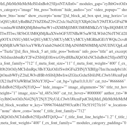
jMzMzMzMzMzJSIsInBob25lIjoiNTAlIn0=” modules_gap=”eyJhbGwiOiIxNSI
les_category=”image” btn_pos=”bottom” hide_audio=”yes” video_popup=”” s
w_btn=”none” show_excerpt=”none”][td_block_ad_box spot_img_horiz=”cont
UzQSUyRiUyRnBhZ2VhZDIuZ29vZ2xlc3luZGljYXRpb24uY29tJTJGcGF
NvcmlnaW4lM0QlMjJhbm9ueW1vdXMlMjIlM0UlM0MlMkZzY3JpcHQlM0U
wJTIwJTIwc3R5bGUlM0QlMjJkaXNwbGF5JTNBaW5saW5lLWJsb2NrJTNCd
E2Mjg0OTA1NSUyMiUwQSUyMCUyMCUyMCUyMCUyMGRhdGEtYWQtc2xvd
0QlMjB3aW5kb3cuYWRzYnlnb29nbGUlMjAlN0MlN0MlMjAlNUIlNUQpLn
Tuzla”][td_flex_block_5 art_title_pos=”bottom” info_pos=”title” art_exce
iIxNiIsImxhbmRzY2FwZSI6IjE0IiwicG9ydHJhaXQiOiIxNCIsInBob25lIjoiMTQifQ=
eta_font_family=”712” f_meta_font_size=”11” f_meta_font_weight=”400” f_ex
3R0b20iOiIyMCIsImRpc3BsYXkiOiIifSwibGFuZHNjYXBlIjp7Im1hcmdpbi1
nsibWFyZ2luLWJvdHRvbSI6IjMwIiwiZGlzcGxheSI6IiJ9LCJwb3J0cmFpd
heF93aWR0aCI6NzY3fQ==” cat_bg=”rgba(0,0,0,0)” cat_txt=”#666666” mod
SIsInBob25lIjoiNjYifQ==” hide_image=”” image_alignment=”56” title_txt_ho
_height=”1” image_size=”td_485x360” cat_txt_hover=”#000000” author_txt=”
_row=”eyJhbGwiOiIxNi42NjY2NjY2NyUiLCJwb3J0cmFpdCI6IjMzLjMzMzMzMzMz
lock_weather w_key=”0996704ddd5903ca0b170c5f1927fe16” w_location=”Zeni
=”none” show_com=”none” f_title_font_family=”712”
OiIxNCIsInBob25lIjoiMTQifQ==” f_title_font_line_height=”1.2” f_title_fo
f_meta_font_weight=”400” f_ex_font_family=”” modules_category_padding=”0