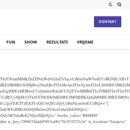
KONTAKT
FUN
SHOW
REZULTATI
VRIJEME
nZWFkJTJGanMlMkZhZHNieWdvb2dsZS5qcyUzRmNsaWVudCUzRGNhLXB1Y
lMEElM0MhLS0lMjBva29taXRvJTIwMzAwJTIwNjAwJTIwLS0lM0UlMEElM
2lkdGglM0EzMDBweCUzQmhlaWdodCUzQTYwMHB4JTIyJTBBJTIwJTIwJTI
CUzRCUyMjM1OTk4OTI0ODklMjIlM0UlM0MlMkZpbnMlM0UlMEElM0Nz
B1c2goJTdCJTdEKSUzQiUwQSUzQyUyRnNjcmlwdCUzRQ==”]
bWFyZ2luLWJvdHRvbSI6IjMwIiwiZGlzcGxheSI6IiJ9fQ==”
iOiIyMCIsInBob25lIjoiMjIifQ==” border_color=”#000000”
_weather w_key=”0996704ddd5903ca0b170c5f1927fe16” w_location=”Sarajevo”