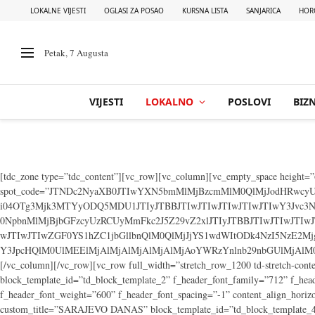
LOKALNE VIJESTI
OGLASI ZA POSAO
KURSNA LISTA
SANJARICA
HOR
Petak, 7 Augusta
VIJESTI
LOKALNO
POSLOVI
BIZN
[tdc_zone type=”tdc_content”][vc_row][vc_column][vc_empty_space height=”
spot_code=”JTNDc2NyaXB0JTIwYXN5bmMlMjBzcmMlM0QlMjJodHRwcy
i04OTg3Mjk3MTYyODQ5MDU1JTIyJTBBJTIwJTIwJTIwJTIwJTIwY3Jvc3
0NpbnMlMjBjbGFzcyUzRCUyMmFkc2J5Z29vZ2xlJTIyJTBBJTIwJTIwJTI
wJTIwJTIwZGF0YS1hZC1jbGllbnQlM0QlMjJjYS1wdWItODk4NzI5Nz
Y3JpcHQlM0UlMEElMjAlMjAlMjAlMjAlMjAoYWRzYnlnb29nbGUlMjAlM
[/vc_column][/vc_row][vc_row full_width=”stretch_row_1200 td-stretch-c
block_template_id=”td_block_template_2” f_header_font_family=”712” f_
f_header_font_weight=”600” f_header_font_spacing=”-1” content_align_horiz
custom_title=”SARAJEVO DANAS” block_template_id=”td_block_template_4” 