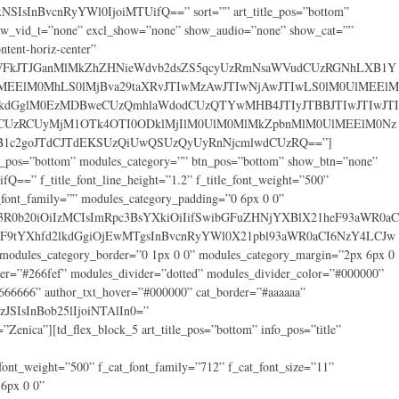
sInBvcnRyYWl0IjoiMTUifQ==” sort=”” art_title_pos=”bottom”
how_vid_t=”none” excl_show=”none” show_audio=”none” show_cat=””
ent-horiz-center”
nZWFkJTJGanMlMkZhZHNieWdvb2dsZS5qcyUzRmNsaWVudCUzRGNhLXB1Y
lMEElM0MhLS0lMjBva29taXRvJTIwMzAwJTIwNjAwJTIwLS0lM0UlMEElM
2lkdGglM0EzMDBweCUzQmhlaWdodCUzQTYwMHB4JTIyJTBBJTIwJTIwJTI
CUzRCUyMjM1OTk4OTI0ODklMjIlM0UlM0MlMkZpbnMlM0UlMEElM0Nz
B1c2goJTdCJTdEKSUzQiUwQSUzQyUyRnNjcmlwdCUzRQ==”]
rpt_pos=”bottom” modules_category=”” btn_pos=”bottom” show_btn=”none”
=” f_title_font_line_height=”1.2” f_title_font_weight=”500”
_font_family=”” modules_category_padding=”0 6px 0 0”
ib3R0b20iOiIzMCIsImRpc3BsYXkiOiIifSwibGFuZHNjYXBlX21heF93aWR0aC
F9tYXhfd2lkdGgiOjEwMTgsInBvcnRyYWl0X21pbl93aWR0aCI6NzY4LCJw
ules_category_border=”0 1px 0 0” modules_category_margin=”2px 6px 0
ver=”#266fef” modules_divider=”dotted” modules_divider_color=”#000000”
#666666” author_txt_hover=”#000000” cat_border=”#aaaaaa”
JSIsInBob25lIjoiNTAlIn0=”
ca”][td_flex_block_5 art_title_pos=”bottom” info_pos=”title”
nt_weight=”500” f_cat_font_family=”712” f_cat_font_size=”11”
 6px 0 0”