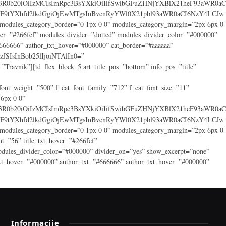
ib3R0b20iOiIzMCIsImRpc3BsYXkiOiIifSwibGFuZHNjYXBlX21heF93aWR0aC
F9tYXhfd2lkdGgiOjEwMTgsInBvcnRyYWl0X21pbl93aWR0aCI6NzY4LCJw
ules_category_border=”0 1px 0 0” modules_category_margin=”2px 6px 0
ver=”#266fef” modules_divider=”dotted” modules_divider_color=”#000000”
#666666” author_txt_hover=”#000000” cat_border=”#aaaaaa”
JSIsInBob25lIjoiNTAlIn0=”
nik”][td_flex_block_5 art_title_pos=”bottom” info_pos=”title”
nt_weight=”500” f_cat_font_family=”712” f_cat_font_size=”11”
 6px 0 0”
ib3R0b20iOiIzMCIsImRpc3BsYXkiOiIifSwibGFuZHNjYXBlX21heF93aWR0aC
F9tYXhfd2lkdGgiOjEwMTgsInBvcnRyYWl0X21pbl93aWR0aCI6NzY4LCJw
ules_category_border=”0 1px 0 0” modules_category_margin=”2px 6px 0
t=”56” title_txt_hover=”#266fef”
s_divider_color=”#000000” divider_on=”yes” show_excerpt=”none”
t_hover=”#000000” author_txt=”#666666” author_txt_hover=”#000000”
Informacije