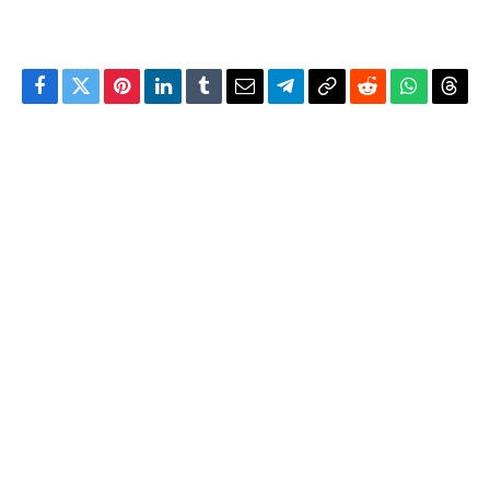
Facebook
Twitter
Pinterest
LinkedIn
Tumblr
Email
Telegram
Copy
Reddit
WhatsAp
Thre
Link