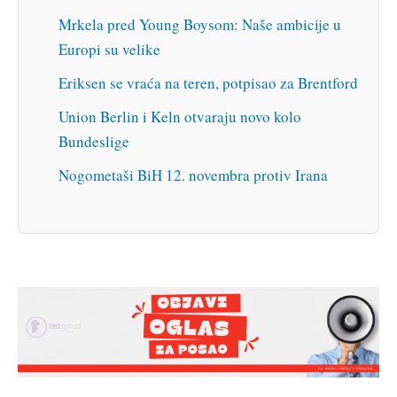
Mrkela pred Young Boysom: Naše ambicije u
Europi su velike
Eriksen se vraća na teren, potpisao za Brentford
Union Berlin i Keln otvaraju novo kolo
Bundeslige
Nogometaši BiH 12. novembra protiv Irana