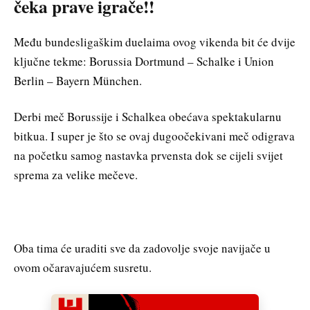
čeka prave igrače!!
Među bundesligaškim duelaima ovog vikenda bit će dvije
ključne tekme: Borussia Dortmund – Schalke i Union
Berlin – Bayern München.
Derbi meč Borussije i Schalkea obećava spektakularnu
bitkua. I super je što se ovaj dugoočekivani meč odigrava
na početku samog nastavka prvensta dok se cijeli svijet
sprema za velike mečeve.
Oba tima će uraditi sve da zadovolje svoje navijače u
ovom očaravajućem susretu.