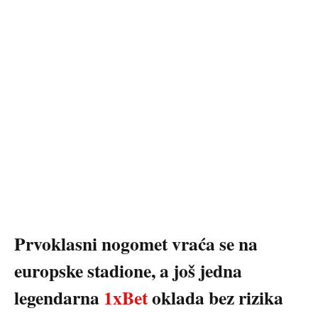
Prvoklasni nogomet vraća se na
europske stadione, a još jedna
legendarna
1xBet
oklada bez rizika