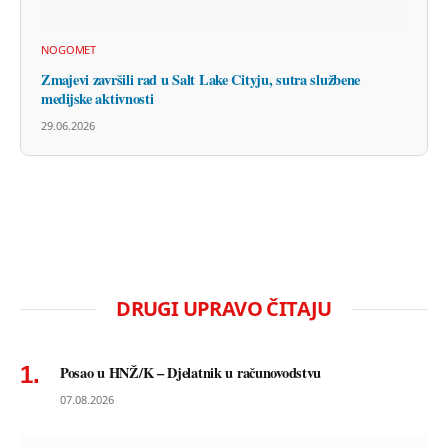
NOGOMET
Zmajevi završili rad u Salt Lake Cityju, sutra službene
medijske aktivnosti
29.06.2026
DRUGI UPRAVO ČITAJU
Posao u HNŽ/K – Djelatnik u računovodstvu
07.08.2026