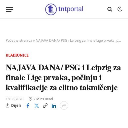
Početna stranica
»
NAJAVA DANA/ PSG i Leipzig za finale Lige prvaka, počinju i kvalifikacije za elitno takmičenje
KLADIONICE
NAJAVA DANA/ PSG i Leipzig za
finale Lige prvaka, počinju i
kvalifikacije za elitno takmičenje
18.08.2020
2 Mins Read
Dijeli