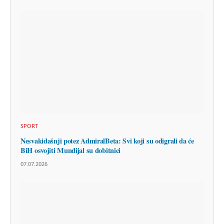
SPORT
Nesvakidašnji potez AdmiralBeta: Svi koji su odigrali da će
BiH osvojiti Mundijal su dobitnici
07.07.2026