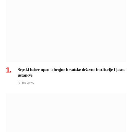
Srpski haker upao u brojne hrvatske državne institucije i javne
ustanove
06.08.2026