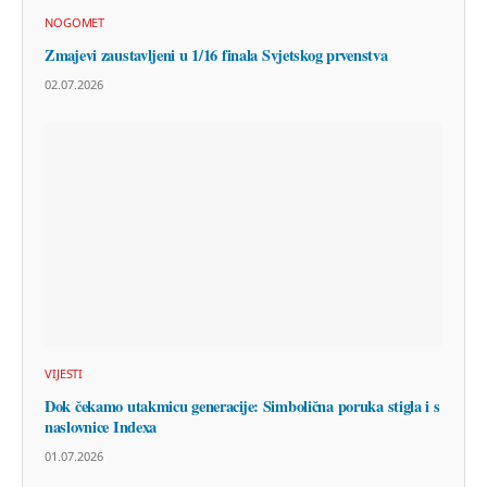
NOGOMET
Zmajevi zaustavljeni u 1/16 finala Svjetskog prvenstva
02.07.2026
VIJESTI
Dok čekamo utakmicu generacije: Simbolična poruka stigla i s
naslovnice Indexa
01.07.2026