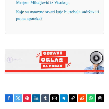
Merjem Mihaljević iz Visokog
Koje su osnovne stvari koje bi trebala sadržavati
putna apoteka?
Facebook
Twitter
Pinterest
LinkedIn
Tumblr
Email
Telegram
Copy
Reddit
WhatsAp
Thre