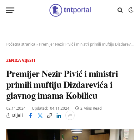
Početna stranica
»
Premijer Nezir Pivić i ministri primili muftiju Dizdarevića i glavnog imama Kobilicu
ZENICA VIJESTI
Premijer Nezir Pivić i ministri
primili muftiju Dizdarevića i
glavnog imama Kobilicu
02.11.2024
Updated:
04.11.2024
2 Mins Read
Dijeli