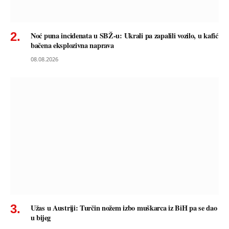
Noć puna incidenata u SBŽ-u: Ukrali pa zapalili vozilo, u kafić
bačena eksplozivna naprava
08.08.2026
Užas u Austriji: Turčin nožem izbo muškarca iz BiH pa se dao
u bijeg