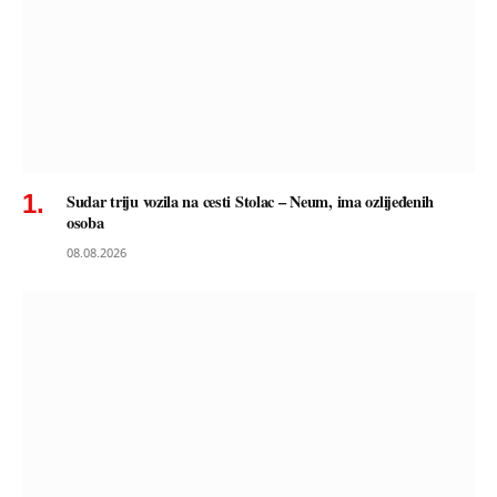
Sudar triju vozila na cesti Stolac – Neum, ima ozlijeđenih
osoba
08.08.2026