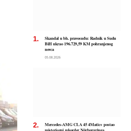
Skandal u bh. pravosuđu: Radnik u Sudu
BiH ukrao 196.729,59 KM pohranjenog
novca
05.08.2026
Mercedes-AMG CLA 45 4Matic+ postao
misteriozni rekorder Nürburgringa