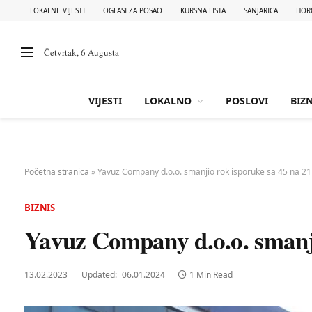
LOKALNE VIJESTI
OGLASI ZA POSAO
KURSNA LISTA
SANJARICA
HOR
Četvrtak, 6 Augusta
VIJESTI
LOKALNO
POSLOVI
BIZN
Početna stranica
»
Yavuz Company d.o.o. smanjio rok isporuke sa 45 na 21
BIZNIS
Yavuz Company d.o.o. smanji
13.02.2023
Updated:
06.01.2024
1 Min Read