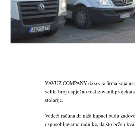
YAVUZ COMPANY d.o.o. je firma koja uspje
veliki broj uspješno realizovanih
projekat
stolarije.
Vodeći računa da naši kupaci budu zadovol
osposobljavamo radnike, da što brže i kva