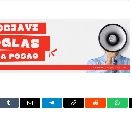
dIn
Tumblr
Email
Telegram
Copy
Reddit
Whats
Link