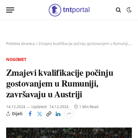
Početna stranica
»
Zmajevi kvalifikacije počinju gostovanjem u Rumuniji, završavaju u Austriji
NOGOMET
Zmajevi kvalifikacije počinju
gostovanjem u Rumuniji,
završavaju u Austriji
14.12.2024
Updated:
14.12.2024
1 Min Read
Dijeli