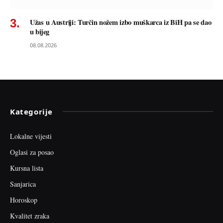
Užas u Austriji: Turčin nožem izbo muškarca iz BiH pa se dao
u bijeg
08.08.2026
Kategorije
Lokalne vijesti
Oglasi za posao
Kursna lista
Sanjarica
Horoskop
Kvalitet zraka