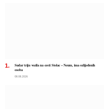
Sudar triju vozila na cesti Stolac – Neum, ima ozlijeđenih
osoba
08.08.2026