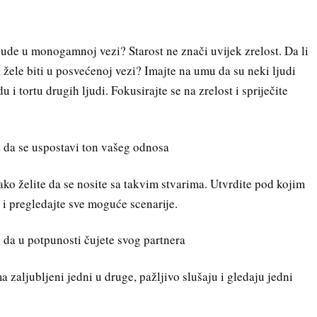
 bude u monogamnoj vezi? Starost ne znači uvijek zrelost. Da li
a žele biti u posvećenoj vezi? Imajte na umu da su neki ljudi
du i tortu drugih ljudi. Fokusirajte se na zrelost i spriječite
 da se uspostavi ton vašeg odnosa
ako želite da se nosite sa takvim stvarima. Utvrdite pod kojim
o i pregledajte sve moguće scenarije.
te da u potpunosti čujete svog partnera
 zaljubljeni jedni u druge, pažljivo slušaju i gledaju jedni