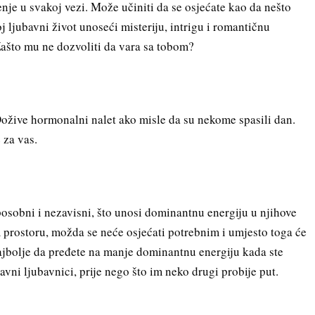
nje u svakoj vezi. Može učiniti da se osjećate kao da nešto
j ljubavni život unoseći misteriju, intrigu i romantičnu
ašto mu ne dozvoliti da vara sa tobom?
 Dožive hormonalni nalet ako misle da su nekome spasili dan.
e za vas.
posobni i nezavisni, što unosi dominantnu energiju u njihove
prostoru, možda se neće osjećati potrebnim i umjesto toga će
 najbolje da pređete na manje dominantnu energiju kada ste
ravni ljubavnici, prije nego što im neko drugi probije put.