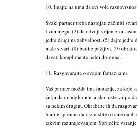
10. Imajte na umu da svi vole raznovrsnost
Svaki partner treba nastojati začiniti stvar
i van njega, (2) da odvoji vrijeme za sast
jedni drugima zahvalnost, (5) dajte jedni 
male stvari, (8) budite pažljivi, (9) obrati
davati komplimente jedni drugima.
11. Razgovarajte o svojim fantazijama
Vaš partner možda ima fantazije, za koje s
želju da ih odglumite, a ako niste voljni d
sa nekim drugim. Ohrabrite ih da razgovar
budite spremni da razmislite o tome da ih i
takvim razumijevanjem. Spriječite varanj