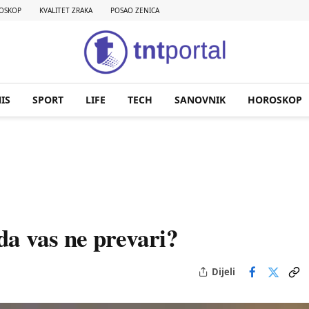
OSKOP
KVALITET ZRAKA
POSAO ZENICA
IS
SPORT
LIFE
TECH
SANOVNIK
HOROSKOP
 da vas ne prevari?
Dijeli