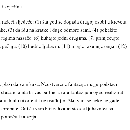
 i svježinu
i radeći sljedeće: (1) šta god se dopada drugoj osobi u krevetu
anke, (3) da idu na kratke i duge odmore sami, (4) pokažite
drugima masaže, (6) kuhajte jedni drugima, (7) primjećujte
te pažnju, (10) budite ljubazni, (11) imajte razumijevanja i (12)
e plaši da vam kaže. Neostvarene fantazije mogu podstaći
a slušate, onda bi vaš partner svoju fantaziju mogao realizirati
aju, budu otvoreni i ne osuđujte. Ako vam se neke ne gade,
sprobate. Oni će vam biti zahvalni što ste ljubavnica sa
e pomoću fantazija!