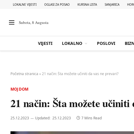
LOKALNE VIJESTI
OGLASI ZA POSAO
KURSNA LISTA
SANJARICA
HOR
Subota, 8 Augusta
VIJESTI
LOKALNO
POSLOVI
BIZN
Početna stranica
»
21 način: Šta možete učiniti da vas ne prevari?
MOJ DOM
21 način: Šta možete učiniti
25.12.2023
Updated:
25.12.2023
7 Mins Read