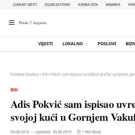
LOKALNE VIJESTI
OGLASI ZA POSAO
KURSNA LISTA
SANJARICA
HOR
Petak, 7 Augusta
VIJESTI
LOKALNO
POSLOVI
BIZN
Početna stranica
»
Adis Pokvić sam ispisao uvredljive grafite i prijeteće p
BIH
Adis Pokvić sam ispisao uvred
svojoj kući u Gornjem Vaku
09.08.2019
Updated:
09.08.2019
1 Min Read