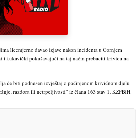
dijima licemjerno davao izjave nakon incidenta u Gornjem
i i kukavički pokušavajući na taj način prebaciti krivicu na
lja će biti podnesen izvještaj o počinjenom krivičnom djelu
žnje, razdora ili netrpeljivosti” iz člana 163 stav 1. KZFBiH.