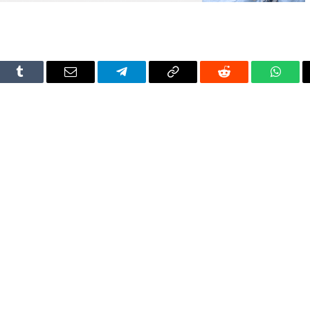
dIn
Tumblr
Email
Telegram
Copy
Reddit
Whats
Link