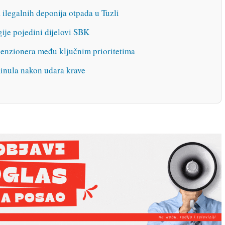
 ilegalnih deponija otpada u Tuzli
ije pojedini dijelovi SBK
penzionera među ključnim prioritetima
inula nakon udara krave