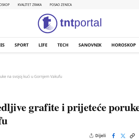
OSKOP
KVALITET ZRAKA
POSAO ZENICA
IS
SPORT
LIFE
TECH
SANOVNIK
HOROSKOP
oruke na svojoj kući u Gornjem Vakufu
ljive grafite i prijeteće poruk
fu
Dijeli