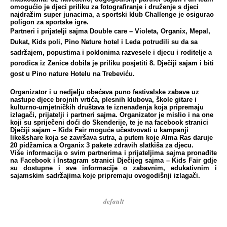
omogućio je djeci priliku za fotografiranje i druženje s djeci
najdražim super junacima, a sportski klub Challenge je osigurao
poligon za sportske igre.
Partneri i prijatelji sajma Double care – Violeta, Organix, Mepal,
Dukat, Kids poli, Pino Nature hotel i Leda potrudili su da sa
sadržajem, popustima i poklonima razvesele i djecu i roditelje a
porodica iz Zenice dobila je priliku posjetiti 8. Dječiji sajam i biti
gost u Pino nature Hotelu na Trebeviću.
Organizator i u nedjelju obećava puno festivalske zabave uz
nastupe djece brojnih vrtića, plesnih klubova, škole gitare i
kulturno-umjetničkih društava te iznenađenja koja pripremaju
izlagači, prijatelji i partneri sajma. Organizator je mislio i na one
koji su spriječeni doći do Skenderije, te je na facebook stranici
Dječiji sajam – Kids Fair moguće učestvovati u kampanji
like&share koja se završava sutra, a putem koje Alma Ras daruje
20 pidžamica a Organix 3 pakete zdravih slatkiša za djecu.
Više informacija o svim partnerima i prijateljima sajma pronađite
na Facebook i Instagram stranici Dječijeg sajma – Kids Fair gdje
su dostupne i sve informacije o zabavnim, edukativnim i
sajamskim sadržajima koje pripremaju ovogodišnji izlagači.
default