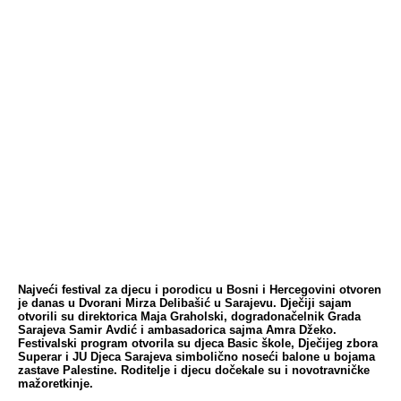
Najveći festival za djecu i porodicu u Bosni i Hercegovini otvoren
je danas u Dvorani Mirza Delibašić u Sarajevu. Dječiji sajam
otvorili su direktorica Maja Graholski, dogradonačelnik Grada
Sarajeva Samir Avdić i ambasadorica sajma Amra Džeko.
Festivalski program otvorila su djeca Basic škole, Dječijeg zbora
Superar i JU Djeca Sarajeva simbolično noseći balone u bojama
zastave Palestine. Roditelje i djecu dočekale su i novotravničke
mažoretkinje.