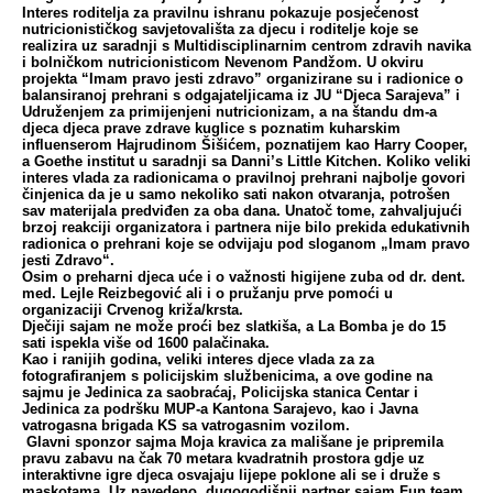
Interes roditelja za pravilnu ishranu pokazuje posječenost
nutricionističkog savjetovališta za djecu i roditelje koje se
realizira uz saradnji s Multidisciplinarnim centrom zdravih navika
i bolničkom nutricionisticom Nevenom Pandžom. U okviru
projekta “Imam pravo jesti zdravo” organizirane su i radionice o
balansiranoj prehrani s odgajateljicama iz JU “Djeca Sarajeva” i
Udruženjem za primijenjeni nutricionizam, a na štandu dm-a
djeca djeca prave zdrave kuglice s poznatim kuharskim
influenserom Hajrudinom Šišićem, poznatijem kao Harry Cooper,
a Goethe institut u saradnji sa Danni’s Little Kitchen. Koliko veliki
interes vlada za radionicama o pravilnoj prehrani najbolje govori
činjenica da je u samo nekoliko sati nakon otvaranja, potrošen
sav materijala predviđen za oba dana. Unatoč tome, zahvaljujući
brzoj reakciji organizatora i partnera nije bilo prekida edukativnih
radionica o prehrani koje se odvijaju pod sloganom „Imam pravo
jesti Zdravo“.
Osim o preharni djeca uće i o važnosti higijene zuba od dr. dent.
med. Lejle Reizbegović ali i o pružanju prve pomoći u
organizaciji Crvenog križa/krsta.
Dječiji sajam ne može proći bez slatkiša, a La Bomba je do 15
sati ispekla više od 1600 palačinaka.
Kao i ranijih godina, veliki interes djece vlada za za
fotografiranjem s policijskim službenicima, a ove godine na
sajmu je Jedinica za saobraćaj, Policijska stanica Centar i
Jedinica za podršku MUP-a Kantona Sarajevo, kao i Javna
vatrogasna brigada KS sa vatrogasnim vozilom.
Glavni sponzor sajma Moja kravica za mališane je pripremila
pravu zabavu na čak 70 metara kvadratnih prostora gdje uz
interaktivne igre djeca osvajaju lijepe poklone ali se i druže s
maskotama. Uz navedeno, dugogodišnji partner sajam Fun team