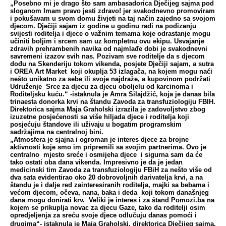
„
Posebno mi je drago što sam ambasadorica Dječijeg sajma pod
sloganom Imam pravo jesti zdravo! jer svakodnevno promoviram
i pokušavam u svom domu živjeti na taj način zajedno sa svojom
djecom
.
Dječiji sajam iz godine u godinu radi na podizanju
svijesti roditelja i djece o važnim temama koje odrastanje mogu
učiniti boljim i srcem sam uz kompletnu ovu ekipu. Usvajanje
zdravih prehrambenih navika od najmlađe dobi je svakodnevni
savremeni izazov svih nas. Pozivam sve roditelje da s djecom
dođu na Skenderiju tokom vikenda, posjete Dječiji sajam, a sutra
i OREA Art Market koji okuplja 53 izlagača, na kojem mogu naći
nešto unikatno za sebe ili svoje najdraže, a kupovinom podržati
Udruženje Srce za djecu za djecu oboljelu od karcinoma i
Roditeljsku kuću.“ -istaknula je Amra Silajdžić, koja je danas bila
trinaesta donorka krvi na štandu Zavoda za transfuziologiju FBIH.
Direktorica sajma Maja Graholski izrazila je zadovoljstvo zbog
izuzetne posjećenosti sa više hiljada djece i roditelja koji
posjećuju štandove ili uživaju u bogatim programskim
sadržajima na centralnoj bini.
„Atmosfera je sjajna i ogroman je interes djece za brojne
aktivnosti koje smo im pripremili sa svojim partnerima. Ovo je
centralno mjesto sreće i osmijeha djece i sigurna sam da će
tako ostati oba dana vikenda. Impresivno je da je jedan
medicinski tim Zavoda za transfuziologiju FBiH za nešto više od
dva sata evidentirao oko 20 dobrovoljnih darivatelja krvi, a na
štandu je i dalje red zainteresiranih roditelja, majki sa bebama i
većom djecom, očeva, nana, baka i deda koji tokom današnjeg
dana mogu donirati krv. Veliki je interes i za štand Pomozi.ba na
kojem se prikuplja novac za djecu Gaze, tako da roditelji osim
opredjeljenja za sreću svoje djece odlučuju danas pomoći i
drugima“- istaknula je Maja Graholski, direktorica Dječijeg sajma.