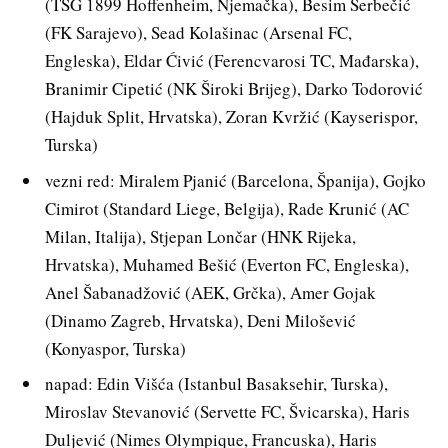
(TSG 1899 Hoffenheim, Njemačka), Besim Šerbečić
(FK Sarajevo), Sead Kolašinac (Arsenal FC,
Engleska), Eldar Ćivić (Ferencvarosi TC, Mađarska),
Branimir Cipetić (NK Široki Brijeg), Darko Todorović
(Hajduk Split, Hrvatska), Zoran Kvržić (Kayserispor,
Turska)
vezni red: Miralem Pjanić (Barcelona, Španija), Gojko
Cimirot (Standard Liege, Belgija), Rade Krunić (AC
Milan, Italija), Stjepan Lončar (HNK Rijeka,
Hrvatska), Muhamed Bešić (Everton FC, Engleska),
Anel Šabanadžović (AEK, Grčka), Amer Gojak
(Dinamo Zagreb, Hrvatska), Deni Milošević
(Konyaspor, Turska)
napad: Edin Višća (Istanbul Basaksehir, Turska),
Miroslav Stevanović (Servette FC, Švicarska), Haris
Duljević (Nimes Olympique, Francuska), Haris