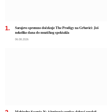
Sarajevo spremno dočekuje The Prodigy na Grbavici: Još
nekoliko dana do muzičkog spektakla
06.08.2026
Mahindra Scorpio-N: Ažuriranje uprkos dobroj prodaji