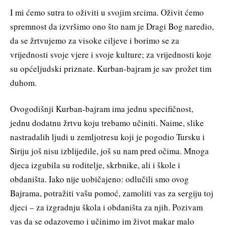
I mi ćemo sutra to oživiti u svojim srcima. Oživit ćemo
spremnost da izvršimo ono što nam je Dragi Bog naredio,
da se žrtvujemo za visoke ciljeve i borimo se za
vrijednosti svoje vjere i svoje kulture; za vrijednosti koje
su općeljudski priznate. Kurban-bajram je sav prožet tim
duhom.
Ovogodišnji Kurban-bajram ima jednu specifičnost,
jednu dodatnu žrtvu koju trebamo učiniti. Naime, slike
nastradalih ljudi u zemljotresu koji je pogodio Tursku i
Siriju još nisu izblijedile, još su nam pred očima. Mnoga
djeca izgubila su roditelje, skrbnike, ali i škole i
obdaništa. Iako nije uobičajeno: odlučili smo ovog
Bajrama, potražiti vašu pomoć, zamoliti vas za sergiju toj
djeci – za izgradnju škola i obdaništa za njih. Pozivam
vas da se odazovemo i učinimo im život makar malo