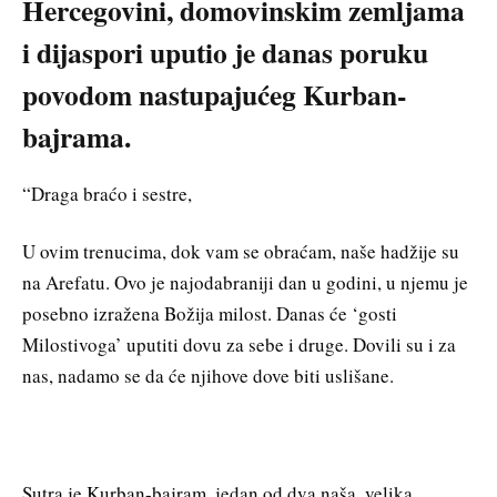
Hercegovini, domovinskim zemljama
i dijaspori uputio je danas poruku
povodom nastupajućeg Kurban-
bajrama.
“Draga braćo i sestre,
U ovim trenucima, dok vam se obraćam, naše hadžije su
na Arefatu. Ovo je najodabraniji dan u godini, u njemu je
posebno izražena Božija milost. Danas će ‘gosti
Milostivoga’ uputiti dovu za sebe i druge. Dovili su i za
nas, nadamo se da će njihove dove biti uslišane.
Sutra je Kurban-bajram, jedan od dva naša, velika