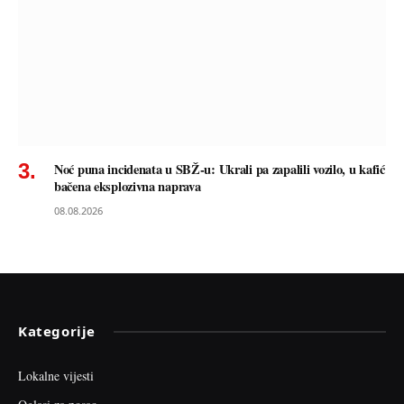
Noć puna incidenata u SBŽ-u: Ukrali pa zapalili vozilo, u kafić
bačena eksplozivna naprava
08.08.2026
Kategorije
Lokalne vijesti