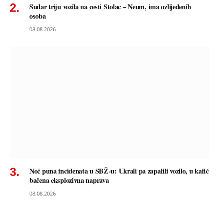
Sudar triju vozila na cesti Stolac – Neum, ima ozlijeđenih
osoba
08.08.2026
Noć puna incidenata u SBŽ-u: Ukrali pa zapalili vozilo, u kafić
bačena eksplozivna naprava
08.08.2026