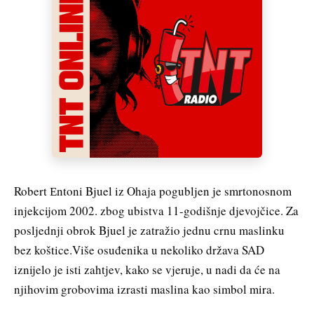
Robert Еntoni Bjuel iz Ohaja pogubljen je smrtonosnom
in‌jekcijom 2002. zbog ubistva 11-godišnje djevojčice. Za
posljednji obrok Bjuel je zatražio jednu crnu maslinku
bez koštice.Više osuđenika u nekoliko država SAD
iznijelo je isti zahtjev, kako se vjeruje, u nadi da će na
njihovim grobovima izrasti maslina kao simbol mira.