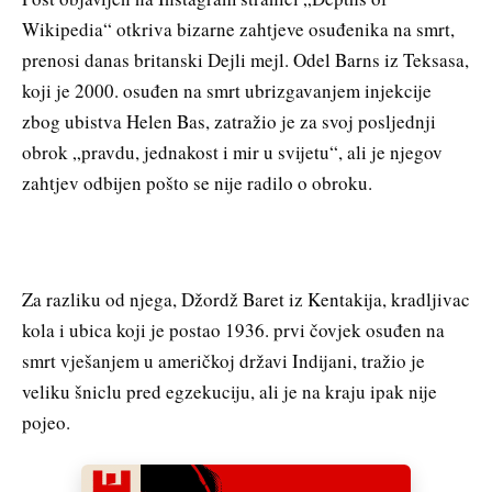
Wikipedia“ otkriva bizarne zahtjeve osuđenika na smrt,
prenosi danas britanski Dejli mejl. Odel Barns iz Teksasa,
koji je 2000. osuđen na smrt ubrizgavanjem in‌jekcije
zbog ubistva Helen Bas, zatražio je za svoj posljednji
obrok „pravdu, jednakost i mir u svijetu“, ali je njegov
zahtjev odbijen pošto se nije radilo o obroku.
Za razliku od njega, Džordž Baret iz Kentakija, kradljivac
kola i ubica koji je postao 1936. prvi čovjek osuđen na
smrt vješanjem u američkoj državi Indijani, tražio je
veliku šniclu pred egzekuciju, ali je na kraju ipak nije
pojeo.