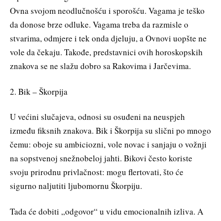
Ovna svojom neodlučnošću i sporošću. Vagama je teško
da donose brze odluke. Vagama treba da razmisle o
stvarima, odmjere i tek onda djeluju, a Ovnovi uopšte ne
vole da čekaju. Takođe, predstavnici ovih horoskopskih
znakova se ne slažu dobro sa Rakovima i Jarčevima.
2. Bik – Škorpija
U većini slučajeva, odnosi su osuđeni na neuspjeh
između fiksnih znakova. Bik i Škorpija su slični po mnogo
čemu: oboje su ambiciozni, vole novac i sanjaju o vožnji
na sopstvenoj snežnobeloj jahti. Bikovi često koriste
svoju prirodnu privlačnost: mogu flertovati, što će
sigurno naljutiti ljubomornu Škorpiju.
Tada će dobiti „odgovor“ u vidu emocionalnih izliva. A