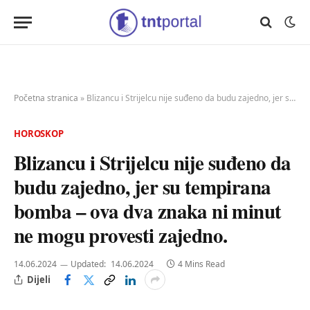
Početna stranica
»
Blizancu i Strijelcu nije suđeno da budu zajedno, jer su tempirana bomba – ova dva znaka ni minut ne mogu provesti zajedno.
HOROSKOP
Blizancu i Strijelcu nije suđeno da
budu zajedno, jer su tempirana
bomba – ova dva znaka ni minut
ne mogu provesti zajedno.
14.06.2024
Updated:
14.06.2024
4 Mins Read
Dijeli