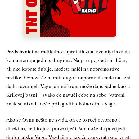
Predstavnicima radikalno suprotnih znakova nije lako da
komuniciraju jedni s drugima. Na prvi pogled su slični,
ali ako kopate dublje, možete naići na nepremostive
razlike. Ovnovi će morati dugo i naporno da rade na sebi
da bi razumjeli Vagu, ali na kraju može da ispadne kao u
Krilovoj basni – svako će navući ćebe na sebe. Vatreni
znak se nikada neće prilagoditi okolnostima Vage.
Ako se Ovnu nešto ne sviđa, on će to reći otvoreno i
direktno, ne birajući prave riječi, što može da povrijedi
diplomatsku Vagu. Vazdušni znak će zauzvrat iznervirati