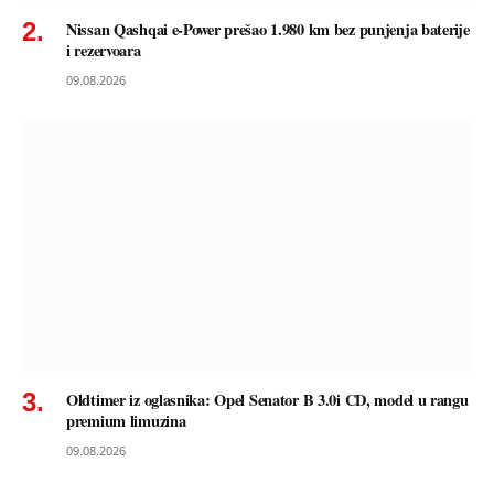
Nissan Qashqai e-Power prešao 1.980 km bez punjenja baterije
i rezervoara
09.08.2026
Oldtimer iz oglasnika: Opel Senator B 3.0i CD, model u rangu
premium limuzina
09.08.2026