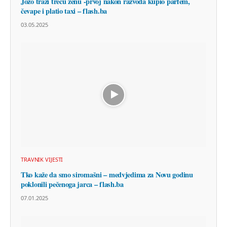
Jozo traži treću ženu -prvoj nakon razvoda kupio parfem,
čevape i platio taxi – flash.ba
03.05.2025
TRAVNIK VIJESTI
Tko kaže da smo siromašni – medvjedima za Novu godinu
poklonili pečenoga jarca – flash.ba
07.01.2025