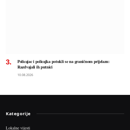
Policajac i policajka potukli se na graničnom prijelazu:
Razdvajali ih putnici
10.08.2026
Kategorije
Lokalne vijesti