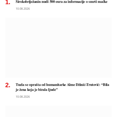
Širokobriježanin nudi 500 eura za informacije o smrti mačke
10.08.2026
Tuzla se oprašta od humanitarke Alme Džinić-Trutović: “Bila
je žena koja je birala ljude”
10.08.2026