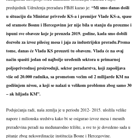
“Mi smo danas došli
predsjednik Udruženja preradara FBiH kazao je:
u situaciju da Ministar privrede KS-a i premijer Vlade KS-a, spase
od sramote Bosnu i Hercegovinu jer nije bila u stanju da preuzme i
ispuni sve obaveze koje je preuzela 2019. godine, kada smo dobili
dozvolu za izvoz pilećeg mesa i jaja za industrijsku preradu.Prema
tome, danas će Vlada KS preuzeti tu obavezu. Vlada će na ovaj
način spasiti jedan od najbolje uređenih sektora u primarnoj
poljoprivrednoj proizvodnji, sektor peradarstva, koji zapošljava
više od 20.000 radnika, sa prometom većim od 2 milijarde KM na
godišnjem nivou, a koji se nalazi u velikom problemu zbog samo 30
– ak hiljada KM”.
Podsjećanja radi, naša zemlja je u periodu 2012- 2015. uložila velike
napore i milionska sredstva kako bi se osigurao izvoz mesa i mesnih
prerađevina peradi na međunarodno tržište, a sve to je dovedeno sada u
pitanje zbog nekoordinacije institucija Bosne i Hercegovine.