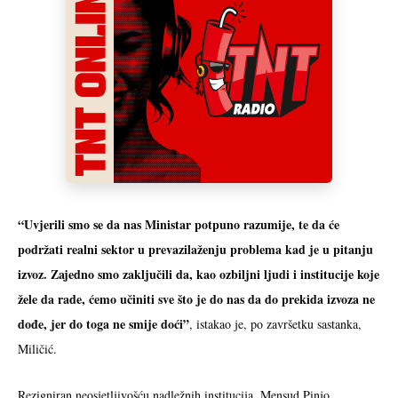
“Uvjerili smo se da nas Ministar potpuno razumije, te da će
podržati realni sektor u prevazilaženju problema kad je u pitanju
izvoz. Zajedno smo zaključili da, kao ozbiljni ljudi i institucije koje
žele da rade, ćemo učiniti sve što je do nas da do prekida izvoza ne
dođe, jer do toga ne smije doći”
, istakao je, po završetku sastanka,
Miličić.
Rezigniran neosjetljivošću nadležnih institucija, Mensud Pinjo,