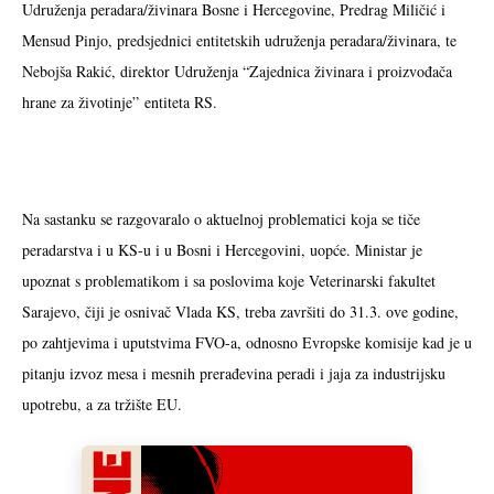
Udruženja peradara/živinara Bosne i Hercegovine, Predrag Miličić i
Mensud Pinjo, predsjednici entitetskih udruženja peradara/živinara, te
Nebojša Rakić, direktor Udruženja “Zajednica živinara i proizvođača
hrane za životinje” entiteta RS.
Na sastanku se razgovaralo o aktuelnoj problematici koja se tiče
peradarstva i u KS-u i u Bosni i Hercegovini, uopće. Ministar je
upoznat s problematikom i sa poslovima koje Veterinarski fakultet
Sarajevo, čiji je osnivač Vlada KS, treba završiti do 31.3. ove godine,
po zahtjevima i uputstvima FVO-a, odnosno Evropske komisije kad je u
pitanju izvoz mesa i mesnih prerađevina peradi i jaja za industrijsku
upotrebu, a za tržište EU.