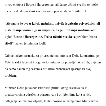
nivou entiteta i Bosne i Hercegovine, ali ćemo učiniti sve što se može
da ne dođe do prestanka izvoza ovih proizvoda na tržište EU.
“Situacija je ovo u kojoj, nažalost, najviše ispaštaju privrednici, ali
ništa manje važna nije ni činjenica da je u pitanju međunarodni
ugled Bosne i Hercegovine. Treba učiniti sve da se problem hitno
riješi”
, naveo je ministar Delić.
Odmah nakon sastanka sa privrednicima, ministar Delić kontaktirao je
Veterinarski fakultet i dogovorio sastanak za ponedjeljak u 13h, uvjeren
da ćemo nakon tog sastanka biti bliže pronalasku rješenja za ovaj
problem.
Ministar Delić je takođe iskoristio priliku ovog sastanka da sa
predstavnicima udruženja porazgovara i o rješenjima koja se tiču
odlaganja animalnog otpada, te ih upoznao sa namjerama Ministarstva