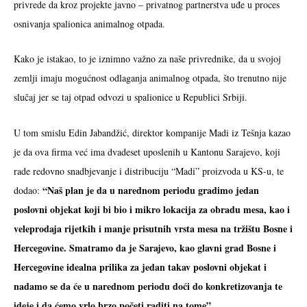
privrede da kroz projekte javno – privatnog partnerstva uđe u proces
osnivanja spalionica animalnog otpada.
Kako je istakao, to je iznimno važno za naše privrednike, da u svojoj
zemlji imaju mogućnost odlaganja animalnog otpada, što trenutno nije
slučaj jer se taj otpad odvozi u spalionice u Republici Srbiji.
U tom smislu Edin Jabandžić, direktor kompanije Madi iz Tešnja kazao
je da ova firma već ima dvadeset uposlenih u Kantonu Sarajevo, koji
rade redovno snadbjevanje i distribuciju “Madi” proizvoda u KS-u, te
“Naš plan je da u narednom periodu gradimo jedan
dodao:
poslovni objekat koji bi bio i mikro lokacija za obradu mesa, kao i
veleprodaja rijetkih i manje prisutnih vrsta mesa na tržištu Bosne i
Hercegovine. Smatramo da je Sarajevo, kao glavni grad Bosne i
Hercegovine idealna prilika za jedan takav poslovni objekat i
nadamo se da će u narednom periodu doći do konkretizovanja te
ideje i da ćemo vrlo brzo početi raditi na tome”.