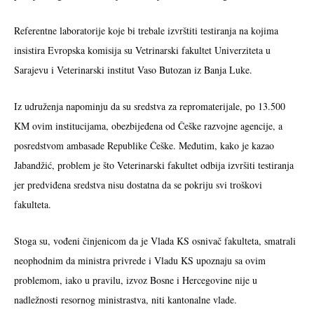
Referentne laboratorije koje bi trebale izvrštiti testiranja na kojima
insistira Evropska komisija su Vetrinarski fakultet Univerziteta u
Sarajevu i Veterinarski institut Vaso Butozan iz Banja Luke.
Iz udruženja napominju da su sredstva za repromaterijale, po 13.500
KM ovim institucijama, obezbijeđena od Češke razvojne agencije, a
posredstvom ambasade Republike Češke. Međutim, kako je kazao
Jabandžić, problem je što Veterinarski fakultet odbija izvršiti testiranja
jer predviđena sredstva nisu dostatna da se pokriju svi troškovi
fakulteta.
Stoga su, vođeni činjenicom da je Vlada KS osnivač fakulteta, smatrali
neophodnim da ministra privrede i Vladu KS upoznaju sa ovim
problemom, iako u pravilu, izvoz Bosne i Hercegovine nije u
nadležnosti resornog ministrastva, niti kantonalne vlade.