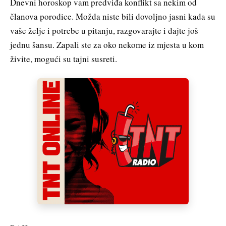
Dnevni horoskop vam predviđa konflikt sa nekim od
članova porodice. Možda niste bili dovoljno jasni kada su
vaše želje i potrebe u pitanju, razgovarajte i dajte još
jednu šansu. Zapali ste za oko nekome iz mjesta u kom
živite, mogući su tajni susreti.