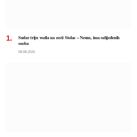
Sudar triju vozila na cesti Stolac – Neum, ima ozlijeđenih
osoba
08.08.2026