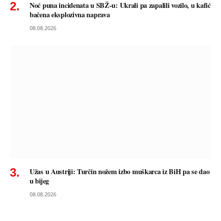
Noć puna incidenata u SBŽ-u: Ukrali pa zapalili vozilo, u kafić
bačena eksplozivna naprava
08.08.2026
Užas u Austriji: Turčin nožem izbo muškarca iz BiH pa se dao
u bijeg
08.08.2026