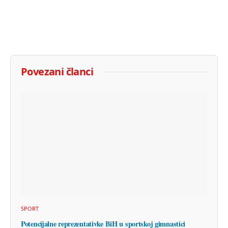
Povezani članci
SPORT
Potencijalne reprezentativke BiH u sportskoj gimnastici