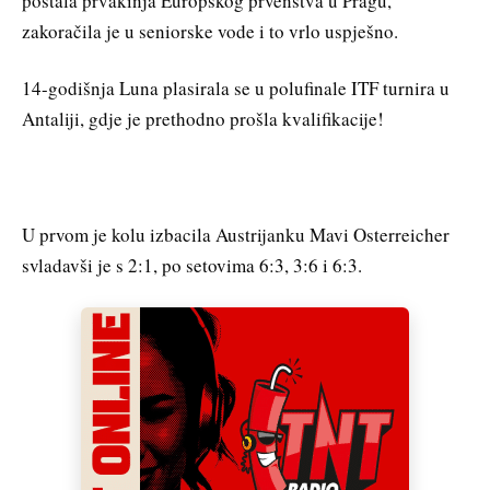
postala prvakinja Europskog prvenstva u Pragu,
zakoračila je u seniorske vode i to vrlo uspješno.
14-godišnja Luna plasirala se u polufinale ITF turnira u
Antaliji, gdje je prethodno prošla kvalifikacije!
U prvom je kolu izbacila Austrijanku Mavi Osterreicher
svladavši je s 2:1, po setovima 6:3, 3:6 i 6:3.