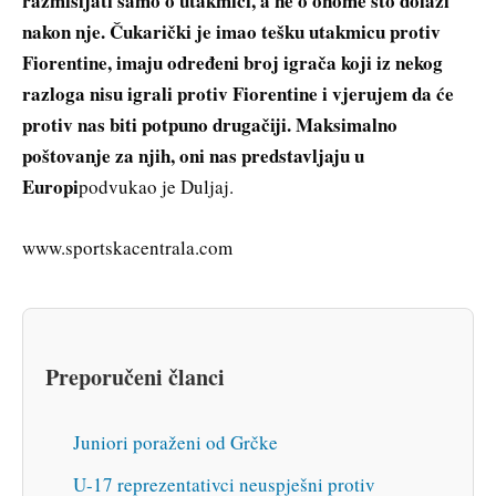
razmišljati samo o utakmici, a ne o onome što dolazi
nakon nje. Čukarički je imao tešku utakmicu protiv
Fiorentine, imaju određeni broj igrača koji iz nekog
razloga nisu igrali protiv Fiorentine i vjerujem da će
protiv nas biti potpuno drugačiji. Maksimalno
poštovanje za njih, oni nas predstavljaju u
Europi
podvukao je Duljaj.
www.sportskacentrala.com
Preporučeni članci
Juniori poraženi od Grčke
U-17 reprezentativci neuspješni protiv