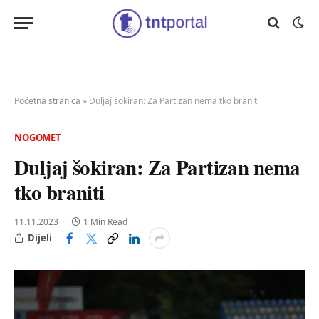
Početna stranica
»
Duljaj šokiran: Za Partizan nema tko braniti
NOGOMET
Duljaj šokiran: Za Partizan nema
tko braniti
11.11.2023
1 Min Read
Dijeli