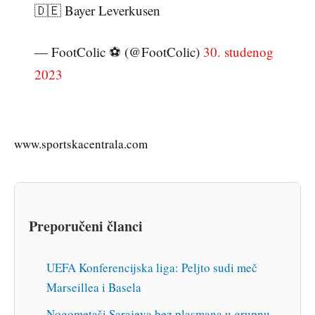
🇩🇪 Bayer Leverkusen
— FootColic ⚽️ (@FootColic)
30. studenog
2023
www.sportskacentrala.com
Preporučeni članci
UEFA Konferencijska liga: Peljto sudi meč
Marseillea i Basela
Nogometaši Sarajeva bez plasmana u grupnu