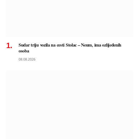
Sudar triju vozila na cesti Stolac – Neum, ima ozlijeđenih
osoba
08.08.2026