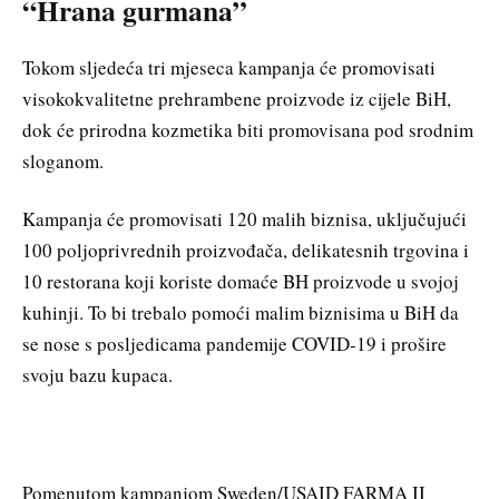
“Hrana gurmana”
Tokom sljedeća tri mjeseca kampanja će promovisati
visokokvalitetne prehrambene proizvode iz cijele BiH,
dok će prirodna kozmetika biti promovisana pod srodnim
sloganom.
Kampanja će promovisati 120 malih biznisa, uključujući
100 poljoprivrednih proizvođača, delikatesnih trgovina i
10 restorana koji koriste domaće BH proizvode u svojoj
kuhinji. To bi trebalo pomoći malim biznisima u BiH da
se nose s posljedicama pandemije COVID-19 i prošire
svoju bazu kupaca.
Pomenutom kampanjom Sweden/USAID FARMA II