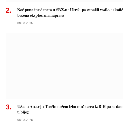
Noć puna incidenata u SBŽ-u: Ukrali pa zapalili vozilo, u kafić
bačena eksplozivna naprava
08.08.2026
Užas u Austriji: Turčin nožem izbo muškarca iz BiH pa se dao
u bijeg
08.08.2026