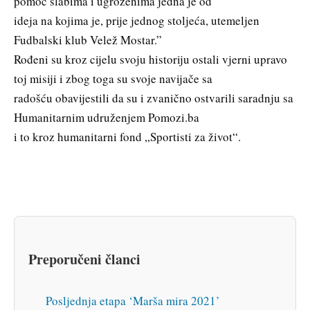
pomoć slabima i ugroženima jedna je od
ideja na kojima je, prije jednog stoljeća, utemeljen
Fudbalski klub Velež Mostar.”
Rođeni su kroz cijelu svoju historiju ostali vjerni upravo
toj misiji i zbog toga su svoje navijače sa
radošću obavijestili da su i zvanično ostvarili saradnju sa
Humanitarnim udruženjem Pomozi.ba
i to kroz humanitarni fond „Sportisti za život“.
Preporučeni članci
Posljednja etapa ‘Marša mira 2021’