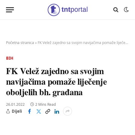
Početna stranica
»
FK Velež zajedno sa svojim navijačima pomaže liječenje oboljelih bh. građana
BIH
FK Velež zajedno sa svojim
navijačima pomaže liječenje
oboljelih bh. građana
26.01.2022
2 Mins Read
Dijeli