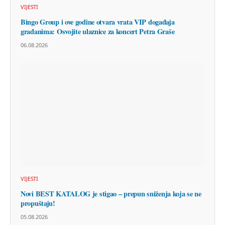
VIJESTI
Bingo Group i ove godine otvara vrata VIP događaja
građanima: Osvojite ulaznice za koncert Petra Graše
06.08.2026
VIJESTI
Novi BEST KATALOG je stigao – prepun sniženja koja se ne
propuštaju!
05.08.2026