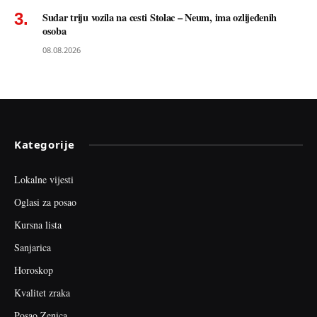
Sudar triju vozila na cesti Stolac – Neum, ima ozlijeđenih
osoba
08.08.2026
Kategorije
Lokalne vijesti
Oglasi za posao
Kursna lista
Sanjarica
Horoskop
Kvalitet zraka
Posao Zenica