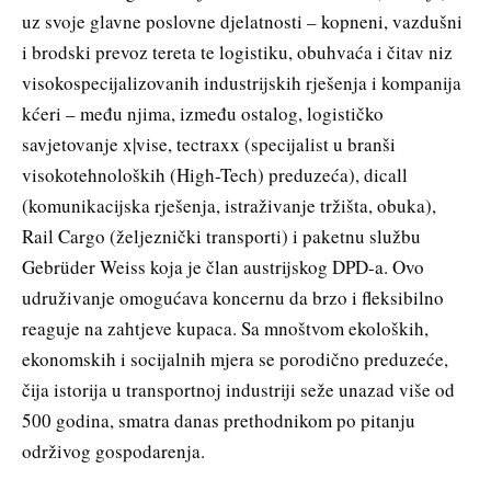
uz svoje glavne poslovne djelatnosti – kopneni, vazdušni
i brodski prevoz tereta te logistiku, obuhvaća i čitav niz
visokospecijalizovanih industrijskih rješenja i kompanija
kćeri – među njima, između ostalog, logističko
savjetovanje x|vise, tectraxx (specijalist u branši
visokotehnoloških (High-Tech) preduzeća), dicall
(komunikacijska rješenja, istraživanje tržišta, obuka),
Rail Cargo (željeznički transporti) i paketnu službu
Gebrüder Weiss koja je član austrijskog DPD-a. Ovo
udruživanje omogućava koncernu da brzo i fleksibilno
reaguje na zahtjeve kupaca. Sa mnoštvom ekoloških,
ekonomskih i socijalnih mjera se porodično preduzeće,
čija istorija u transportnoj industriji seže unazad više od
500 godina, smatra danas prethodnikom po pitanju
održivog gospodarenja.