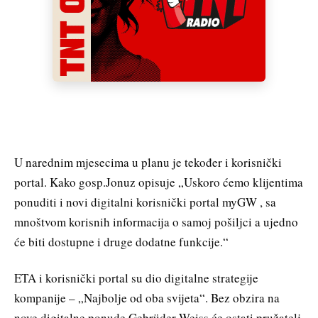
U narednim mjesecima u planu je tekođer i korisnički
portal. Kako gosp.Jonuz opisuje „Uskoro ćemo klijentima
ponuditi i novi digitalni korisnički portal myGW , sa
mnoštvom korisnih informacija o samoj pošiljci a ujedno
će biti dostupne i druge dodatne funkcije.“
ETA i korisnički portal su dio digitalne strategije
kompanije – „Najbolje od oba svijeta“. Bez obzira na
nove digitalne ponude Gebrüder Weiss će ostati pružatelj