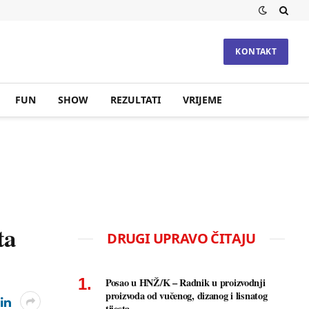
KONTAKT
FUN
SHOW
REZULTATI
VRIJEME
ta
DRUGI UPRAVO ČITAJU
Posao u HNŽ/K – Radnik u proizvodnji
proizvoda od vučenog, dizanog i lisnatog
tijesta