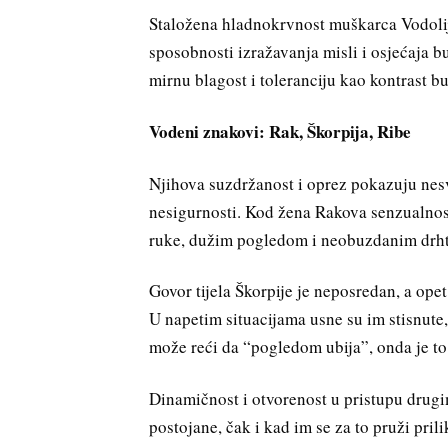
Staložena hladnokrvnost muškarca Vodolij
sposobnosti izražavanja misli i osjećaja 
mirnu blagost i toleranciju kao kontrast 
Vodeni znakovi: Rak, Škorpija, Ribe
Njihova suzdržanost i oprez pokazuju nesv
nesigurnosti. Kod žena Rakova senzualnost
ruke, dužim pogledom i neobuzdanim drht
Govor tijela Škorpije je neposredan, a opet
U napetim situacijama usne su im stisnut
može reći da “pogledom ubija”, onda je to
Dinamičnost i otvorenost u pristupu drugi
postojane, čak i kad im se za to pruži pri