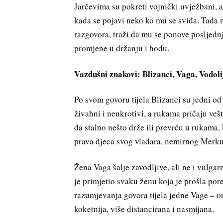
Jarčevima su pokreti vojnički uvježbani, 
kada se pojavi neko ko mu se sviđa. Tada n
razgovora, traži da mu se ponove posljednj
promjene u držanju i hodu.
Vazdušni znakovi: Blizanci, Vaga, Vodoli
Po svom govoru tijela Blizanci su jedni od “n
živahni i neukrotivi, a rukama pričaju ve
da stalno nešto drže ili prevrću u rukama,
prava djeca svog vladara, nemirnog Merku
Žena Vaga šalje zavodljive, ali ne i vulga
je primjetio svaku ženu koja je prošla por
razumjevanja govora tijela jedne Vage – ona
koketnija, više distancirana i nasmijana.