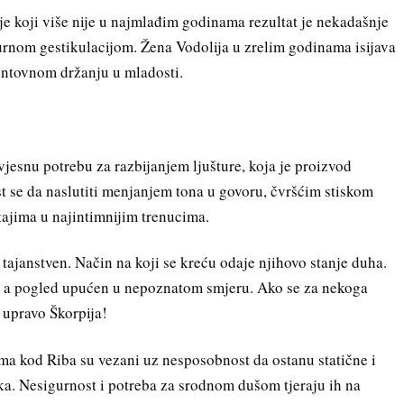
e koji više nije u najmlađim godinama rezultat je nekadašnje
burnom gestikulacijom. Žena Vodolija u zrelim godinama isijava
buntovnom držanju u mladosti.
jesnu potrebu za razbijanjem ljušture, koja je proizvod
 se da naslutiti menjanjem tona u govoru, čvršćim stiskom
ajima u najintimnijim trenucima.
 tajanstven. Način na koji se kreću odaje njihovo stanje duha.
e, a pogled upućen u nepoznatom smjeru. Ako se za nekoga
 upravo Škorpija!
ma kod Riba su vezani uz nesposobnost da ostanu statične i
lika. Nesigurnost i potreba za srodnom dušom tjeraju ih na