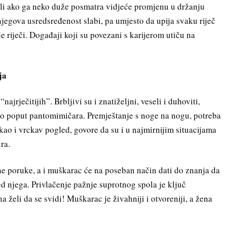
ali ako ga neko duže posmatra vidjeće promjenu u držanju
jegova usredsređenost slabi, pa umjesto da upija svaku riječ
e riječi. Događaji koji su povezani s karijerom utiču na
ja
ajrječitijih”. Brbljivi su i znatiželjni, veseli i duhoviti,
što poput pantomimičara. Premještanje s noge na nogu, potreba
 kao i vrckav pogled, govore da su i u najmirnijim situacijama
ra.
rne poruke, a i muškarac će na poseban način dati do znanja da
ed njega. Privlačenje pažnje suprotnog spola je ključ
 želi da se svidi! Muškarac je živahniji i otvoreniji, a žena