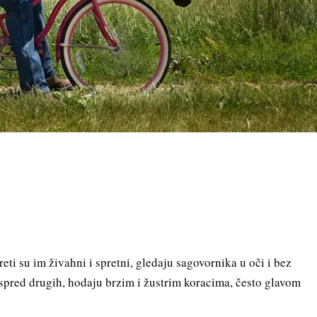
ti su im živahni i spretni, gledaju sagovornika u oči i bez
ispred drugih, hodaju brzim i žustrim koracima, često glavom