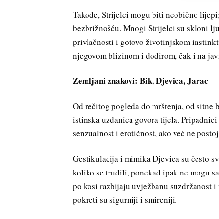
Takođe, Strijelci mogu biti neobično lije
bezbrižnošću. Mnogi Strijelci su skloni lj
privlačnosti i gotovo životinjskom instink
njegovom blizinom i dodirom, čak i na ja
Zemljani znakovi: Bik, Djevica, Jarac
Od rečitog pogleda do mrštenja, od sitne 
istinska uzdanica govora tijela. Pripadnic
senzualnost i erotičnost, ako već ne postoj
Gestikulacija i mimika Djevica su često s
koliko se trudili, ponekad ipak ne mogu s
po kosi razbijaju uvježbanu suzdržanost i 
pokreti su sigurniji i smireniji.