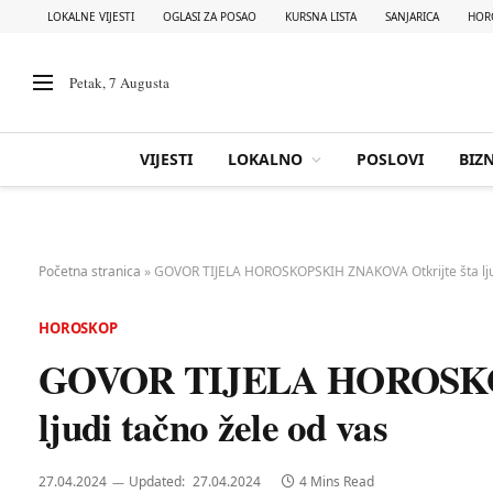
LOKALNE VIJESTI
OGLASI ZA POSAO
KURSNA LISTA
SANJARICA
HOR
Petak, 7 Augusta
VIJESTI
LOKALNO
POSLOVI
BIZN
Početna stranica
»
GOVOR TIJELA HOROSKOPSKIH ZNAKOVA Otkrijte šta ljud
HOROSKOP
GOVOR TIJELA HOROSKOP
ljudi tačno žele od vas
27.04.2024
Updated:
27.04.2024
4 Mins Read