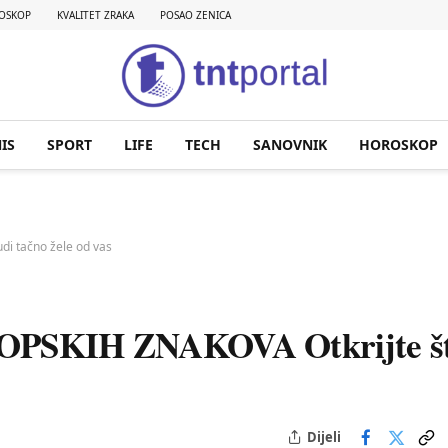
OSKOP
KVALITET ZRAKA
POSAO ZENICA
IS
SPORT
LIFE
TECH
SANOVNIK
HOROSKOP
i tačno žele od vas
SKIH ZNAKOVA Otkrijte š
Dijeli