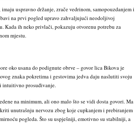
pi; imaju uspravno držanje, zrače vedrinom, samopouzdanjem i
ubavi na prvi pogled upravo zahvaljujući neodoljivoj
tu. Kada ih neko privlači, pokazuju otvorenu potrebu za
vnom mjestu.
bore oko usana do podignute obrve – govor lica Bikova je
i ovog znaka pokretima i gestovima jedva daju naslutiti svoju
i intuitivno prosuđivanje.
vedene na minimum, ali ono malo što se vidi dosta govori. Ma
akriti unutrašnju nervozu zbog koje cupkanjem i prebiranjem
mirnoću pogleda. Što su uspješniji, emotivno su stabilniji, a