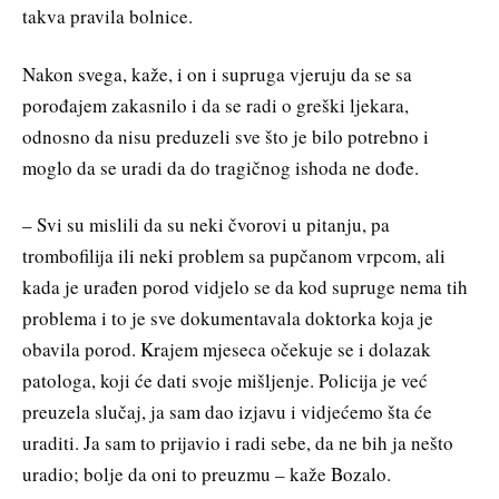
takva pravila bolnice.
Nakon svega, kaže, i on i supruga vjeruju da se sa
porođajem zakasnilo i da se radi o greški ljekara,
odnosno da nisu preduzeli sve što je bilo potrebno i
moglo da se uradi da do tragičnog ishoda ne dođe.
– Svi su mislili da su neki čvorovi u pitanju, pa
trombofilija ili neki problem sa pupčanom vrpcom, ali
kada je urađen porod vidjelo se da kod supruge nema tih
problema i to je sve dokumentavala doktorka koja je
obavila porod. Krajem mjeseca očekuje se i dolazak
patologa, koji će dati svoje mišljenje. Policija je već
preuzela slučaj, ja sam dao izjavu i vidjećemo šta će
uraditi. Ja sam to prijavio i radi sebe, da ne bih ja nešto
uradio; bolje da oni to preuzmu – kaže Bozalo.