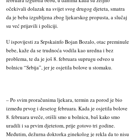
februara izgubila bebu, u danima kada su željno
očekivali dolazak na svijet svog drugog djeteta, smatra
da je beba izgubljena zbog ljekarskog propusta, a slučaj
su već prijavili i policiji.
U ispovijesti za Srpskainfo Bojan Bozalo, otac preminule
bebe, kaže da se trudnoća vodila kao uredna i bez
problema, te da je još 8. februara suprugu odveo u
bolnicu “Srbija”, jer je osjetila bolove u stomaku.
– Po svim proračunima ljekara, termin za porod je bio
između prvog i desetog februara. Kada je osjetila bolove
8. februara uveče, otišli smo u bolnicu, baš kako smo
uradili i sa prvim djetetom, prije gotovo tri godine.
Međutim, dežurna doktorka ginekolog je rekla da to nisu