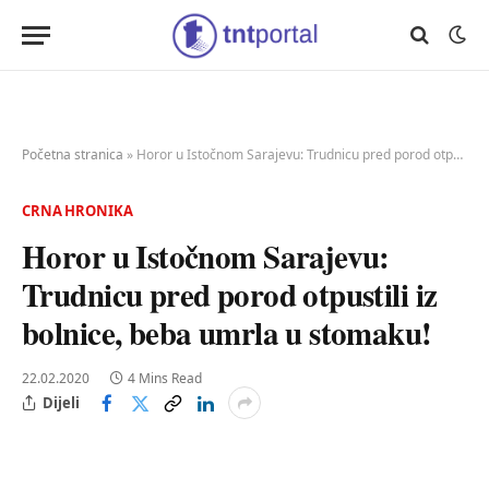
Početna stranica
»
Horor u Istočnom Sarajevu: Trudnicu pred porod otpustili iz bolnice, beba umrla u stomaku!
CRNA HRONIKA
Horor u Istočnom Sarajevu:
Trudnicu pred porod otpustili iz
bolnice, beba umrla u stomaku!
22.02.2020
4 Mins Read
Dijeli