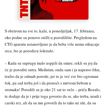
S obzirom na sve to, kaže, u ponedjeljak, 17. februara,
oko podne su ponovo otišli u porodilište. Pregledom na
CTG aparatu ustanovljeno je da beba više nema otkucaje
srca, što je porodicu šokiralo.
– Kada su suprugu malo uspjeli da smire, rekli su joj da
će je poroditi sutra. Međutim, onda sam i ja napravo frku,
tražio da je odmah porode, jer to je već sve bio ogroman
šok, pa sad treba još i da prenoći s mrtvom bebom u
stomaku! Porodili su je oko 21 sat to veče – priča Bozalo,
te dodaje da je i prije toga govorio da se, ako treba, uradi i
carski rez, ali da su mu govorili da to tako ne ide, da su