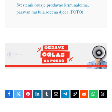
Sveštenik oružje prodavao kriminalcima,
paravan mu bila rođena djeca (FOTO)
Facebook
Twitter
Pinterest
LinkedIn
Tumblr
Email
Telegram
Copy
Reddit
WhatsAp
Thre
Link