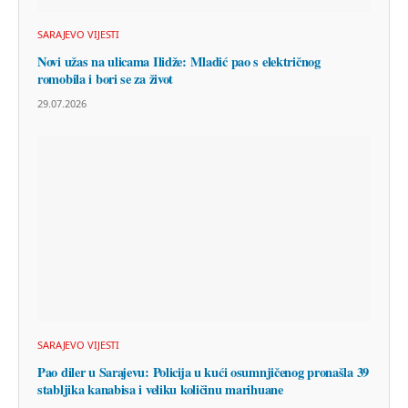
SARAJEVO VIJESTI
Novi užas na ulicama Ilidže: Mladić pao s električnog
romobila i bori se za život
29.07.2026
SARAJEVO VIJESTI
Pao diler u Sarajevu: Policija u kući osumnjičenog pronašla 39
stabljika kanabisa i veliku količinu marihuane