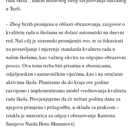
rada škola”, nakon nedavnog šireg savjetovanja održanog
u Tuzli.
– Zbog brzih promjena u oblasti obrazovanja, razgovor o
kvalitetu rada u školama ne dolazi automatski na dnevni
red. Naš cilj je sistemski promijeniti ovo, te se fokusirati
na postavljanje i mjerenje standarda kvaliteta rada u
našim školama, kao važnog okvira za odgojno-obrazovni
proces. Ova tema treba biti prisutna u zbornicama,
odjeljenskim i nastavničkim vijećima, kao i na stručnim
aktivima škola. Planiramo da do kraja ove godine
razvijemo i implementiramo model vrednovanja kvaliteta
rada škola. Procjenjujemo da će trebati godinu dana za
njegovu primjenu i prilagodbu, u skladu sa praksom –
istakla je ministrica za odgoj i obrazovanje Kantona
Sarajevo Naida Hota-Muminović.