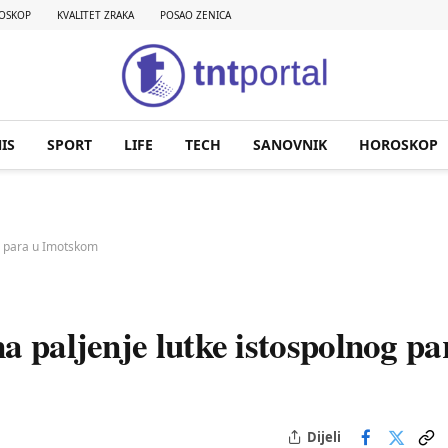
OSKOP
KVALITET ZRAKA
POSAO ZENICA
IS
SPORT
LIFE
TECH
SANOVNIK
HOROSKOP
og para u Imotskom
a paljenje lutke istospolnog pa
Dijeli