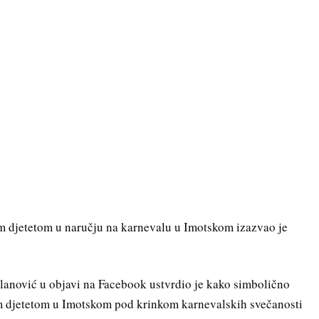
im djetetom u naručju na karnevalu u Imotskom izazvao je
anović u objavi na Facebook ustvrdio je kako simbolično
im djetetom u Imotskom pod krinkom karnevalskih svečanosti