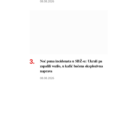
08.08.2026
Noć puna incidenata u SBŽ-u: Ukrali pa
zapalili vozilo, u kafić bačena eksplozivna
naprava
08.08.2026