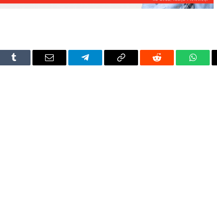
dIn
Tumblr
Email
Telegram
Copy
Reddit
Whats
Link