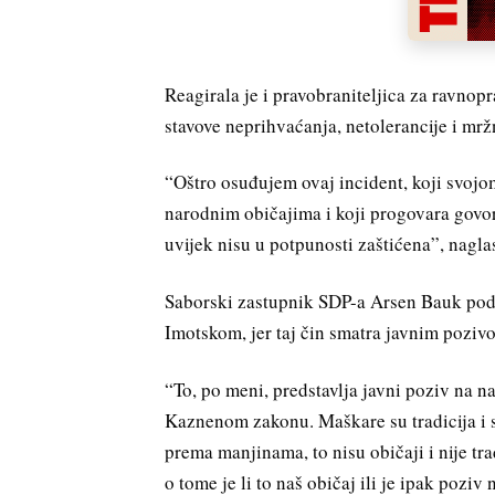
Reagirala je i pravobraniteljica za ravnopr
stavove neprihvaćanja, netolerancije i mrž
“Oštro osuđujem ovaj incident, koji svo
narodnim običajima i koji progovara govo
uvijek nisu u potpunosti zaštićena”, naglas
Saborski zastupnik SDP-a Arsen Bauk podn
Imotskom, jer taj čin smatra javnim pozivo
“To, po meni, predstavlja javni poziv na na
Kaznenom zakonu. Maškare su tradicija i 
prema manjinama, to nisu običaji i nije tra
o tome je li to naš običaj ili je ipak poziv