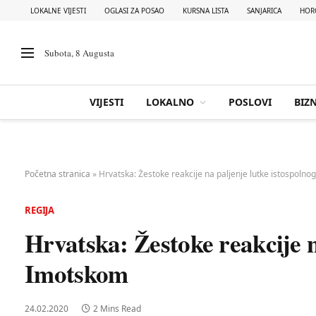
LOKALNE VIJESTI
OGLASI ZA POSAO
KURSNA LISTA
SANJARICA
HOR
Subota, 8 Augusta
VIJESTI
LOKALNO
POSLOVI
BIZN
Početna stranica
»
Hrvatska: Žestoke reakcije na paljenje lutke istospoln
REGIJA
Hrvatska: Žestoke reakcije n
Imotskom
24.02.2020
2 Mins Read