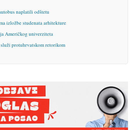
autobus naplatili odštetu
a izložbe studenata arhitekture
rija Američkog univerziteta
 služi protuhrvatskom retorikom