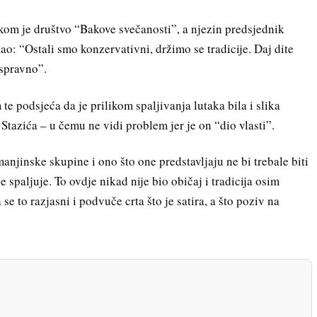
om je društvo “Bakove svečanosti”, a njezin predsjednik
o: “Ostali smo konzervativni, držimo se tradicije. Daj dite
ispravno”.
te podsjeća da je prilikom spaljivanja lutaka bila i slika
tazića – u čemu ne vidi problem jer je on “dio vlasti”.
i manjinske skupine i ono što one predstavljaju ne bi trebale biti
e spaljuje. To ovdje nikad nije bio običaj i tradicija osim
se to razjasni i podvuče crta što je satira, a što poziv na