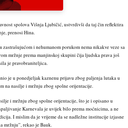
avnost spolova Višnja Ljubičić, ustvrdivši da taj čin reflektira
nje, prenosi Hina.
jom zastrašujućom i nehumanom porukom nema nikakve veze sa
rom mržnje prema manjinskoj skupini čija ljudska prava još
ila je pravobraniteljica.
io je u ponedjeljak kaznenu prijavu zbog paljenja lutaka u
m na nasilje i mržnju zbog spolne orijentacije.
silje i mržnju zbog spolne orijentacije, što je i opisano u
spaljivanje Karnevala je uvijek bilo prema moćnicima, a ne
dicija. I mislim da je vrijeme da se nadležne institucije izjasne
 na mržnju”, rekao je Bauk.