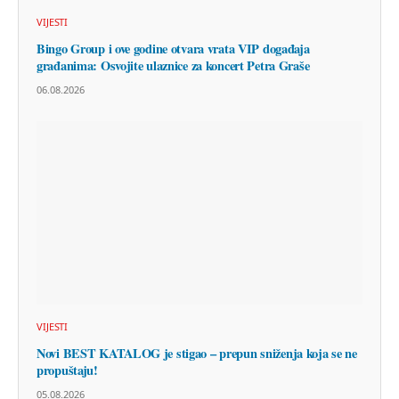
VIJESTI
Bingo Group i ove godine otvara vrata VIP događaja
građanima: Osvojite ulaznice za koncert Petra Graše
06.08.2026
VIJESTI
Novi BEST KATALOG je stigao – prepun sniženja koja se ne
propuštaju!
05.08.2026