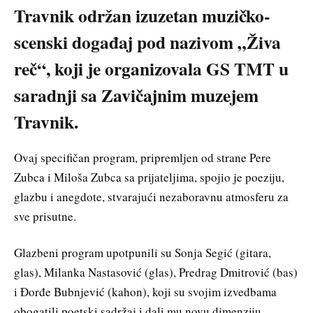
Travnik održan izuzetan muzičko-
scenski događaj pod nazivom „Živa
reč“, koji je organizovala GS TMT u
saradnji sa Zavičajnim muzejem
Travnik.
Ovaj specifičan program, pripremljen od strane Pere
Zubca i Miloša Zubca sa prijateljima, spojio je poeziju,
glazbu i anegdote, stvarajući nezaboravnu atmosferu za
sve prisutne.
Glazbeni program upotpunili su Sonja Segić (gitara,
glas), Milanka Nastasović (glas), Predrag Dmitrović (bas)
i Đorđe Bubnjević (kahon), koji su svojim izvedbama
obogatili poetski sadržaj i dali mu novu dimenziju.