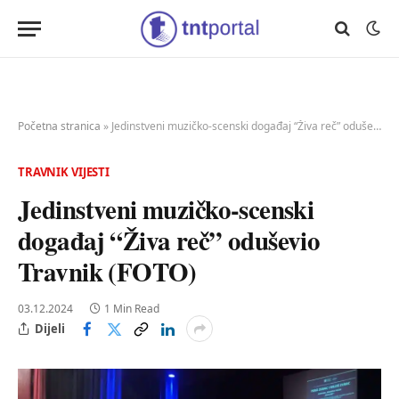
Početna stranica
»
Jedinstveni muzičko-scenski događaj “Živa reč” oduševio Travnik (FOTO)
TRAVNIK VIJESTI
Jedinstveni muzičko-scenski
događaj “Živa reč” oduševio
Travnik (FOTO)
03.12.2024
1 Min Read
Dijeli