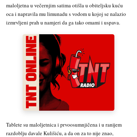
maloljetna u večernjim satima otišla u obiteljsku kuću
oca i napravila mu limunadu s vodom u kojoj se nalazio
izmrvljeni prah u namjeri da ga tako omami i uspava.
Tablete su maloljetnica i prvoosumnjičena i u ranijem
razdoblju davale Kulišiću, a da on za to nije znao,