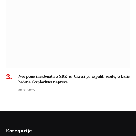
Noć puna incidenata u SBŽ-u: Ukrali pa zapalili vozilo, u kafić
bačena eksplozivna naprava
08.08.2026
Kategorije