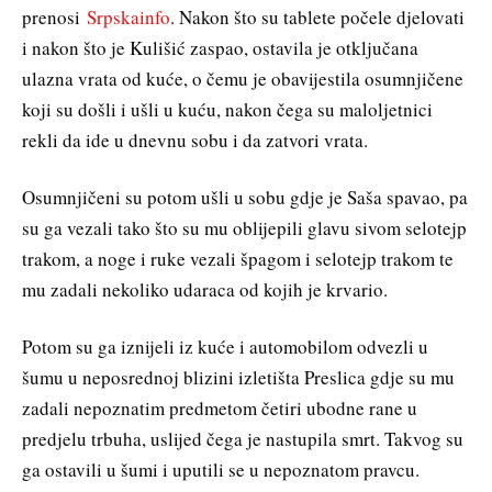
prenosi
Srpskainfo
. Nakon što su tablete počele djelovati
i nakon što je Kulišić zaspao, ostavila je otključana
ulazna vrata od kuće, o čemu je obavijestila osumnjičene
koji su došli i ušli u kuću, nakon čega su maloljetnici
rekli da ide u dnevnu sobu i da zatvori vrata.
Osumnjičeni su potom ušli u sobu gdje je Saša spavao, pa
su ga vezali tako što su mu oblijepili glavu sivom selotejp
trakom, a noge i ruke vezali špagom i selotejp trakom te
mu zadali nekoliko udaraca od kojih je krvario.
Potom su ga iznijeli iz kuće i automobilom odvezli u
šumu u neposrednoj blizini izletišta Preslica gdje su mu
zadali nepoznatim predmetom četiri ubodne rane u
predjelu trbuha, uslijed čega je nastupila smrt. Takvog su
ga ostavili u šumi i uputili se u nepoznatom pravcu.