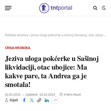
Početna stranica
»
Jeziva uloga pokćerke u Sašinoj likvidaciji, otac ubojice: Ma kakve pare, ta Andrea ga je smotala!
CRNA HRONIKA
Jeziva uloga pokćerke u Sašinoj
likvidaciji, otac ubojice: Ma
kakve pare, ta Andrea ga je
smotala!
02.02.2024
Updated:
02.02.2024
4 Mins Read
Dijeli