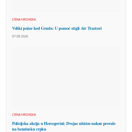
CRNA HRONIKA
Veliki požar kod Gruda: U pomoć stigli Air Tractori
07.08.2026
CRNA HRONIKA
Policijska akcija u Hercegovini: Dvojac uhićen nakon provale
na benzinsku crpku