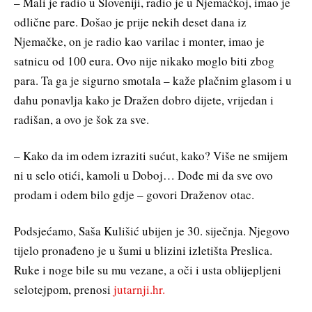
– Mali je radio u Sloveniji, radio je u Njemačkoj, imao je
odlične pare. Došao je prije nekih deset dana iz
Njemačke, on je radio kao varilac i monter, imao je
satnicu od 100 eura. Ovo nije nikako moglo biti zbog
para. Ta ga je sigurno smotala – kaže plačnim glasom i u
dahu ponavlja kako je Dražen dobro dijete, vrijedan i
radišan, a ovo je šok za sve.
– Kako da im odem izraziti sućut, kako? Više ne smijem
ni u selo otići, kamoli u Doboj… Dođe mi da sve ovo
prodam i odem bilo gdje – govori Draženov otac.
Podsjećamo, Saša Kulišić ubijen je 30. siječnja. Njegovo
tijelo pronađeno je u šumi u blizini izletišta Preslica.
Ruke i noge bile su mu vezane, a oči i usta oblijepljeni
selotejpom, prenosi
jutarnji.hr.