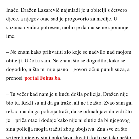
Inače, Dražen Lazarević najmlađi je u obitelji s četvero
djece, a njegov otac sad je progovorio za medije. U
suzama i vidno potresen, molio je da mu se ne spominje
ime.
– Ne znam kako prihvatiti zlo koje se nadvilo nad mojom
obitelji. U šoku sam. Ne znam što se dogodilo, kako se
dogodilo, ništa mi nije jasno – govori očiju punih suza, a
portal Fokus.ba
prenosi
.
– Tu večer kad nam je u kuću došla policija, Dražen nije
bio tu. Rekli su mi da ga traže, ali ne i zašto. Zvao sam ga,
rekao mu da ga policija traži, da se odmah javi da vidi što
je – priča otac i dodaje kako nije ni slutio da bi njegovog
sina policija mogla tražiti zbog ubojstva. Zna sve za što
se tereti njegov sin i pokušava shvatiti kako se tako nešto