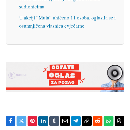
sudionicima
U akciji “Mula” uhićeno 11 osoba, oglasila se i
osumnjičena vlasnica cvjećarne
Facebook
Twitter
Pinterest
LinkedIn
Tumblr
Email
Telegram
Copy
Reddit
WhatsAp
Thre