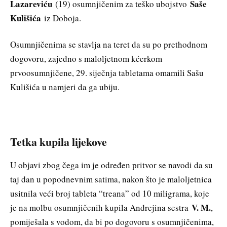
Lazareviću
Saše
(19) osumnjičenim za teško ubojstvo
Kulišića
iz Doboja.
Osumnjičenima se stavlja na teret da su po prethodnom
dogovoru, zajedno s maloljetnom kćerkom
prvoosumnjičene, 29. siječnja tabletama omamili Sašu
Kulišića u namjeri da ga ubiju.
Tetka kupila lijekove
U objavi zbog čega im je određen pritvor se navodi da su
taj dan u popodnevnim satima, nakon što je maloljetnica
usitnila veći broj tableta “treana” od 10 miligrama, koje
V. M.
je na molbu osumnjičenih kupila Andrejina sestra
,
pomiješala s vodom, da bi po dogovoru s osumnjičenima,