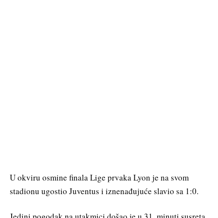
U okviru osmine finala Lige prvaka Lyon je na svom
stadionu ugostio Juventus i iznenađujuće slavio sa 1:0.
Jedini pogodak na utakmici došao je u 31. minuti susreta,