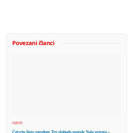
Povezani članci
VIJESTI
Četvrto ljeto zaredom Trg slobode postaje Naše mjesto –