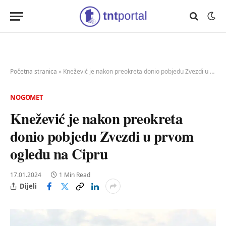
Početna stranica
»
Knežević je nakon preokreta donio pobjedu Zvezdi u prvom ogledu na Cipru
NOGOMET
Knežević je nakon preokreta
donio pobjedu Zvezdi u prvom
ogledu na Cipru
17.01.2024
1 Min Read
Dijeli