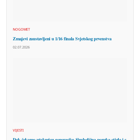
NOGOMET
Zmajevi zaustavljeni u 1/16 finala Svjetskog prvenstva
02.07.2026
VIJESTI
Dok čekamo utakmicu generacije: Simbolična poruka stigla i s