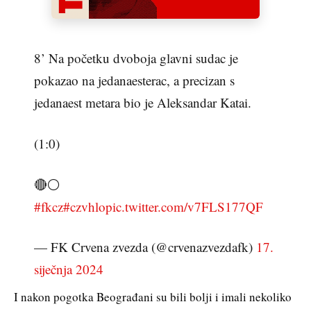
8’ Na početku dvoboja glavni sudac je
pokazao na jedanaesterac, a precizan s
jedanaest metara bio je Aleksandar Katai.
(1:0)
🔴⚪️
#fkcz
#czvhlo
pic.twitter.com/v7FLS177QF
— FK Crvena zvezda (@crvenazvezdafk)
17.
siječnja 2024
I nakon pogotka Beograđani su bili bolji i imali nekoliko