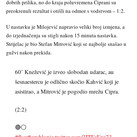
dobrih prilika, no do kraja poluvremena Ciprani su
preokrenuli rezultat i otišli na odmor s vodstvom – 1:2.
U nastavku je Milojević napravio veliki broj izmjena, a
do izjednačenja su stigli nakon 15 minuta nastavka.
Strijelac je bio Stefan Mitrović koji se najbolje snašao u
gužvi nakon prekida.
60’ Knežević je izveo slobodan udarac, au
šesnaestercu je odlično skočio Kahvić koji je
asistirao, a Mitrović je pogodio mrežu Cipra.
(2:2)
🔴⚪️
#fkcz
#czvhlo
pic.twitter.com/3ITFeFzq73