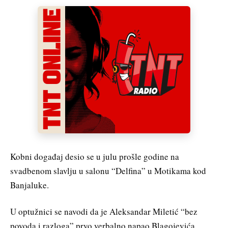
Kobni događaj desio se u julu prošle godine na
svadbenom slavlju u salonu “Delfina” u Motikama kod
Banjaluke.
U optužnici se navodi da je Aleksandar Miletić “bez
povoda i razloga” prvo verbalno napao Blagojevića,