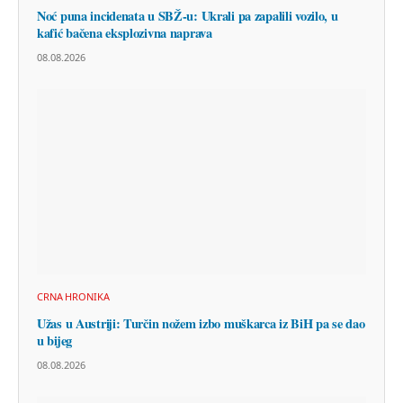
Noć puna incidenata u SBŽ-u: Ukrali pa zapalili vozilo, u
kafić bačena eksplozivna naprava
08.08.2026
CRNA HRONIKA
Užas u Austriji: Turčin nožem izbo muškarca iz BiH pa se dao
u bijeg
08.08.2026