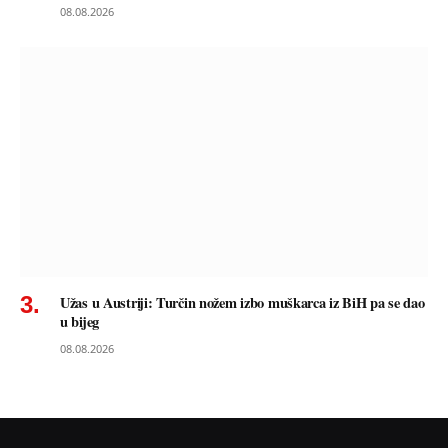
08.08.2026
Užas u Austriji: Turčin nožem izbo muškarca iz BiH pa se dao
u bijeg
08.08.2026