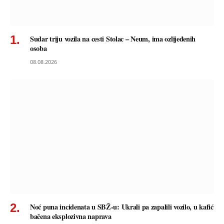
Sudar triju vozila na cesti Stolac – Neum, ima ozlijeđenih
osoba
08.08.2026
Noć puna incidenata u SBŽ-u: Ukrali pa zapalili vozilo, u kafić
bačena eksplozivna naprava