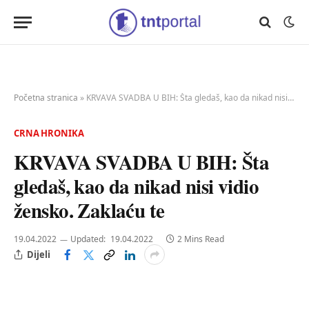
Početna stranica
»
KRVAVA SVADBA U BIH: Šta gledaš, kao da nikad nisi vidio žensko. Zaklaću te
CRNA HRONIKA
KRVAVA SVADBA U BIH: Šta
gledaš, kao da nikad nisi vidio
žensko. Zaklaću te
19.04.2022
Updated:
19.04.2022
2 Mins Read
Dijeli