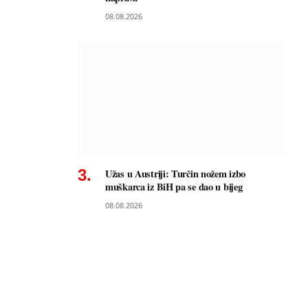
08.08.2026
Užas u Austriji: Turčin nožem izbo
muškarca iz BiH pa se dao u bijeg
08.08.2026