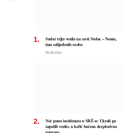
Sudar triju vozila na cesti Stolac – Neum,
ima ozlijeđenih osoba
08.08.2026
Noć puna incidenata u SBŽ-u: Ukrali pa
zapalili vozilo, u kafić bačena eksplozivna
naprava