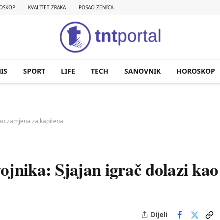
OSKOP
KVALITET ZRAKA
POSAO ZENICA
IS
SPORT
LIFE
TECH
SANOVNIK
HOROSKOP
 kao zamjena za kapitena
ojnika: Sjajan igrač dolazi kao
Dijeli