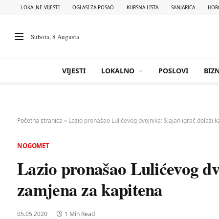
LOKALNE VIJESTI
OGLASI ZA POSAO
KURSNA LISTA
SANJARICA
HOR
Subota, 8 Augusta
VIJESTI
LOKALNO
POSLOVI
BIZN
Početna stranica
»
Lazio pronašao Lulićevog dvojnika: Sjajan igrač dolazi
NOGOMET
Lazio pronašao Lulićevog dv
zamjena za kapitena
05.05.2020
1 Min Read