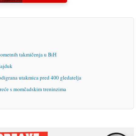
gometnih takmičenja u BiH
Hajduk
odigrana utakmica pred 400 gledatelja
kreće s momčadskim treninzima