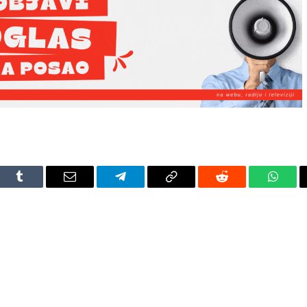
dIn
Tumblr
Email
Telegram
Copy
Reddit
Whats
Link