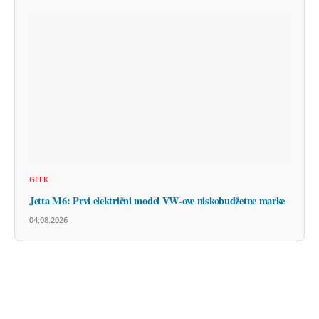
GEEK
Jetta M6: Prvi električni model VW-ove niskobudžetne marke
04.08.2026