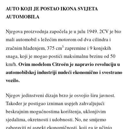
AUTO KOJI JE POSTAO IKONA SVIJETA
AUTOMOBILA
Njegova proizvodnja započela je u julu 1949. 2CV je bio
mali automobil s ležećim motorom od dva cilindra i
3
zračnim hlađenjem, 375 cm
zapremine i 9 konjskih
snaga, koji je mogao postići maksimalnu brzinu od 50
Ovim modelom Citroën je napravio revoluciju u
km/h.
automobilskoj industriji nudeći ekonomično i svestrano
vozilo.
Njegov jedinstveni dizajn brzo je osvojio širu javnost.
Također je postigao izniman uspjeh zahvaljujući
beskrajnim mogućnostima korištenja, uklonjivim
sjedalima, okretnosti i udobnosti. No, ne smijemo
zaboraviti ni aspekt ekonomičnosti, koji ga je učinio