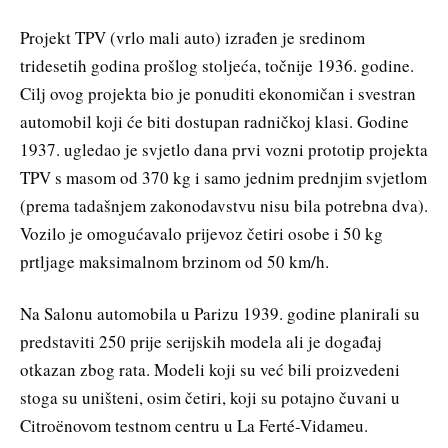
Projekt TPV (vrlo mali auto) izrađen je sredinom
tridesetih godina prošlog stoljeća, točnije 1936. godine.
Cilj ovog projekta bio je ponuditi ekonomičan i svestran
automobil koji će biti dostupan radničkoj klasi. Godine
1937. ugledao je svjetlo dana prvi vozni prototip projekta
TPV s masom od 370 kg i samo jednim prednjim svjetlom
(prema tadašnjem zakonodavstvu nisu bila potrebna dva).
Vozilo je omogućavalo prijevoz četiri osobe i 50 kg
prtljage maksimalnom brzinom od 50 km/h.
Na Salonu automobila u Parizu 1939. godine planirali su
predstaviti 250 prije serijskih modela ali je događaj
otkazan zbog rata. Modeli koji su već bili proizvedeni
stoga su uništeni, osim četiri, koji su potajno čuvani u
Citroënovom testnom centru u La Ferté-Vidameu.