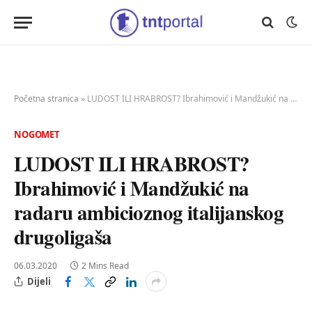
Početna stranica
»
LUDOST ILI HRABROST? Ibrahimović i Mandžukić na radaru ambicioznog italijanskog drugoligaša
NOGOMET
LUDOST ILI HRABROST?
Ibrahimović i Mandžukić na
radaru ambicioznog italijanskog
drugoligaša
06.03.2020
2 Mins Read
Dijeli