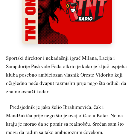
Sportski direktor i nekadašnji igrač Milana, Lacija i
Sampdorije Paskvale Fođa otkrio je kako je ključ uspjeha
kluba posebno ambiciozan vlasnik Oreste Viđorito koji
očigledno neće dvaput razmisliti prije nego što odluči da
znatno osnaži kadar.
– Predsjednik je jako želio Ibrahimovića, čak i
Mandžukića prije nego što je ovaj otišao u Katar. No na
kraju je morao da se pomir sa realnošću. Srećan sam što
mogu da radim sa tako ambicioznim čovekom.