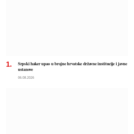
Srpski haker upao u brojne hrvatske državne institucije i javne
ustanove
06.08.2026