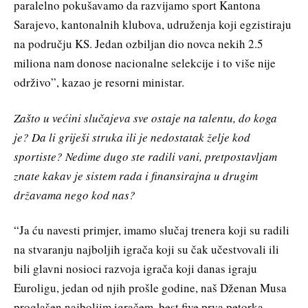
paralelno pokušavamo da razvijamo sport Kantona
Sarajevo, kantonalnih klubova, udruženja koji egzistiraju
na području KS. Jedan ozbiljan dio novca nekih 2.5
miliona nam donose nacionalne selekcije i to više nije
održivo”, kazao je resorni ministar.
Zašto u većini slučajeva sve ostaje na talentu, do koga
je? Da li griješi struka ili je nedostatak želje kod
sportiste? Nedime dugo ste radili vani, pretpostavljam
znate kakav je sistem rada i finansirajna u drugim
državama nego kod nas?
“Ja ću navesti primjer, imamo slučaj trenera koji su radili
na stvaranju najboljih igrača koji su čak učestvovali ili
bili glavni nosioci razvoja igrača koji danas igraju
Euroligu, jedan od njih prošle godine, naš Dženan Musa
proglašen najboljim igračem, best five prva petorka