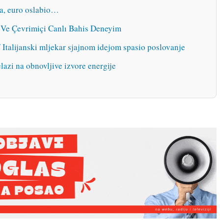
ta, euro oslabio…
ar Ve Çevrimiçi Canlı Bahis Deneyim
ijanski mljekar sjajnom idejom spasio poslovanje
lazi na obnovljive izvore energije