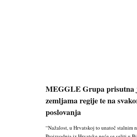
MEGGLE Grupa prisutna je 
zemljama regije te na svako
poslovanja
“Nažalost, u Hrvatskoj to unatoč stalnim 
Proizvodnja iz Hrvatske neće se seliti u Bi