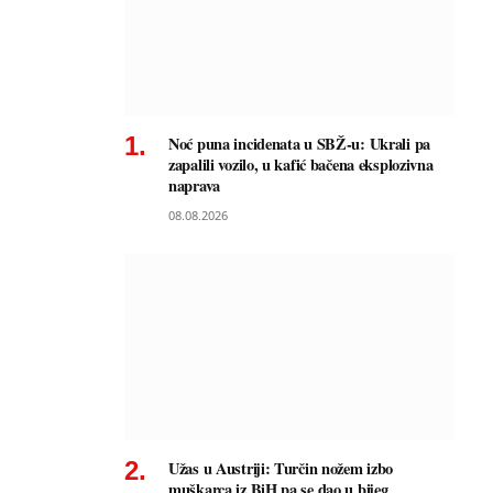
Noć puna incidenata u SBŽ-u: Ukrali pa
zapalili vozilo, u kafić bačena eksplozivna
naprava
08.08.2026
Užas u Austriji: Turčin nožem izbo
muškarca iz BiH pa se dao u bijeg