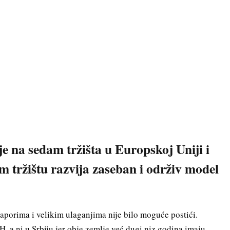
na sedam tržišta u Europskoj Uniji i
m tržištu razvija zaseban i održiv model
naporima i velikim ulaganjima nije bilo moguće postići.
H, a ni u Srbiju jer obje zemlje već dugi niz godina imaju