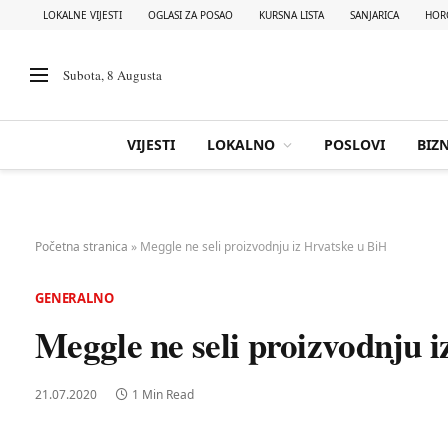
LOKALNE VIJESTI
OGLASI ZA POSAO
KURSNA LISTA
SANJARICA
HOR
Subota, 8 Augusta
VIJESTI
LOKALNO
POSLOVI
BIZN
Početna stranica
»
Meggle ne seli proizvodnju iz Hrvatske u BiH
GENERALNO
Meggle ne seli proizvodnju 
21.07.2020
1 Min Read