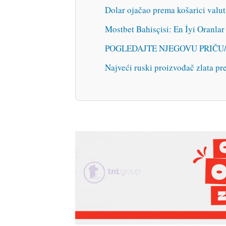
Dolar ojačao prema košarici valu
Mostbet Bahisçisi: En İyi Oranl
POGLEDAJTE NJEGOVU PRIČU/ Ital
Najveći ruski proizvođač zlata pre