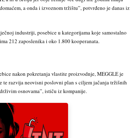
e domaćem, a onda i izvoznom tržištu”, potvrđeno je danas iz
ečnoj industriji, posebice u kategorijama koje samostalno
o ima 212 zaposlenika i oko 1.800 kooperanata.
osebice nakon pokretanja vlastite proizvodnje, MEGGLE je
e te razvija neovisni poslovni plan s ciljem jačanja tržišnih
održivim osnovama”, ističu iz kompanije.