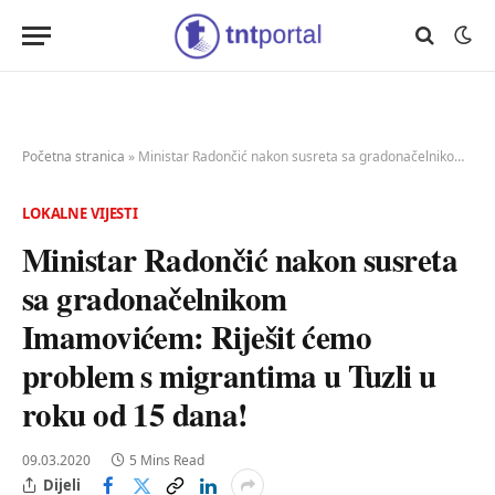
Početna stranica
»
Ministar Radončić nakon susreta sa gradonačelnikom Imamovićem: Riješit ćemo problem s migrantima u Tuzli u roku od 15 dana!
LOKALNE VIJESTI
Ministar Radončić nakon susreta
sa gradonačelnikom
Imamovićem: Riješit ćemo
problem s migrantima u Tuzli u
roku od 15 dana!
09.03.2020
5 Mins Read
Dijeli