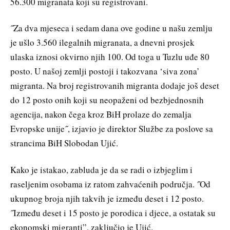
56.300 migranata koji su registrovani.
˝Za dva mjeseca i sedam dana ove godine u našu zemlju
je ušlo 3.560 ilegalnih migranata, a dnevni prosjek
ulaska iznosi okvirno njih 100. Od toga u Tuzlu uđe 80
posto. U našoj zemlji postoji i takozvana ‘siva zona’
migranta. Na broj registrovanih migranta dodaje još deset
do 12 posto onih koji su neopaženi od bezbjednosnih
agencija, nakon čega kroz BiH prolaze do zemalja
Evropske unije˝, izjavio je direktor Službe za poslove sa
strancima BiH Slobodan Ujić.
Kako je istakao, zabluda je da se radi o izbjeglim i
raseljenim osobama iz ratom zahvaćenih područja. ˝Od
ukupnog broja njih takvih je između deset i 12 posto.
˝Između deset i 15 posto je porodica i djece, a ostatak su
ekonomski migranti”, zaključio je Ujić.