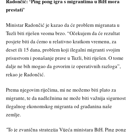
Radončić: ‘Ping pong igra s migrantima u BiH mora
prestati’
Ministar Radončić je kazao da će problem migranata u
Tuzli biti riješen veoma brzo. “Očekujem da će rezultat
posjete biti da ćemo u relativno kratkom vremenu, za
deset ili 15 dana, problem koji ilegalni migranti svojim
prisustvom i ponašanje prave u Tuzli, biti riješen. O tome
dalje ne bih mogao da govorim iz operativnih razloga”,
rekao je Radončić.
Prema njegovim riječima, mi ne možemo biti plato za
migrante, te da nadležnima ne može biti važnija sigurnost
ilegalnog ekonomskog migranta od građanina naše
zemlje.
˝To je zvanična strategija Vijeća ministara BiH. Ping pong