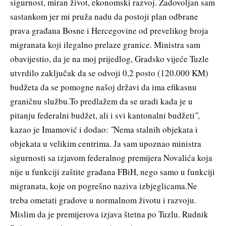
sigurnost, miran život, ekonomski razvoj. Zadovoljan sam
sastankom jer mi pruža nadu da postoji plan odbrane
prava građana Bosne i Hercegovine od prevelikog broja
migranata koji ilegalno prelaze granice. Ministra sam
obavijestio, da je na moj prijedlog, Gradsko vijeće Tuzle
utvrdilo zaključak da se odvoji 0,2 posto (120.000 KM)
budžeta da se pomogne našoj državi da ima efikasnu
graničnu službu.To predlažem da se uradi kada je u
pitanju federalni budžet, ali i svi kantonalni budžeti˝,
kazao je Imamović i dodao: ˝Nema stalnih objekata i
objekata u velikim centrima. Ja sam upoznao ministra
sigurnosti sa izjavom federalnog premijera Novalića koja
nije u funkciji zaštite građana FBiH, nego samo u funkciji
migranata, koje on pogrešno naziva izbjeglicama.Ne
treba ometati gradove u normalnom životu i razvoju.
Mislim da je premijerova izjava štetna po Tuzlu. Rudnik