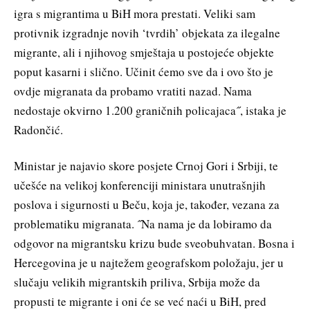
igra s migrantima u BiH mora prestati. Veliki sam
protivnik izgradnje novih ‘tvrdih’ objekata za ilegalne
migrante, ali i njihovog smještaja u postojeće objekte
poput kasarni i slično. Učinit ćemo sve da i ovo što je
ovdje migranata da probamo vratiti nazad. Nama
nedostaje okvirno 1.200 graničnih policajaca˝, istaka je
Radončić.
Ministar je najavio skore posjete Crnoj Gori i Srbiji, te
učešće na velikoj konferenciji ministara unutrašnjih
poslova i sigurnosti u Beču, koja je, također, vezana za
problematiku migranata. ˝Na nama je da lobiramo da
odgovor na migrantsku krizu bude sveobuhvatan. Bosna i
Hercegovina je u najtežem geografskom položaju, jer u
slučaju velikih migrantskih priliva, Srbija može da
propusti te migrante i oni će se već naći u BiH, pred