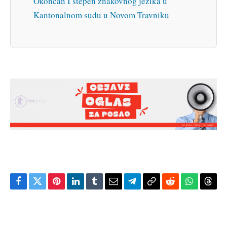
Okončan I stepen znakovnog jezika u
Kantonalnom sudu u Novom Travniku
Facebook
Twitter
Pinterest
LinkedIn
Tumblr
Email
Telegram
Copy
Reddit
WhatsAp
Thre
Link