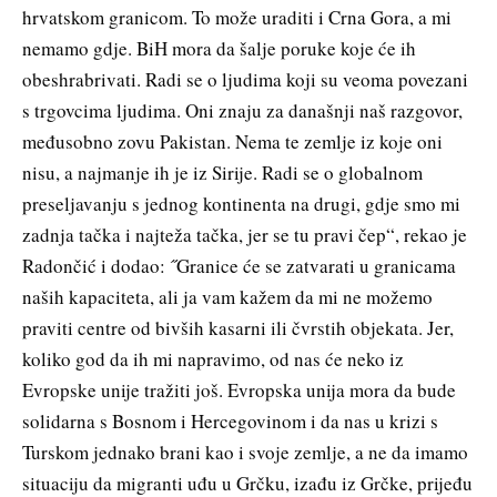
hrvatskom granicom. To može uraditi i Crna Gora, a mi
nemamo gdje. BiH mora da šalje poruke koje će ih
obeshrabrivati. Radi se o ljudima koji su veoma povezani
s trgovcima ljudima. Oni znaju za današnji naš razgovor,
međusobno zovu Pakistan. Nema te zemlje iz koje oni
nisu, a najmanje ih je iz Sirije. Radi se o globalnom
preseljavanju s jednog kontinenta na drugi, gdje smo mi
zadnja tačka i najteža tačka, jer se tu pravi čep“, rekao je
Radončić i dodao: ˝Granice će se zatvarati u granicama
naših kapaciteta, ali ja vam kažem da mi ne možemo
praviti centre od bivših kasarni ili čvrstih objekata. Jer,
koliko god da ih mi napravimo, od nas će neko iz
Evropske unije tražiti još. Evropska unija mora da bude
solidarna s Bosnom i Hercegovinom i da nas u krizi s
Turskom jednako brani kao i svoje zemlje, a ne da imamo
situaciju da migranti uđu u Grčku, izađu iz Grčke, prijeđu