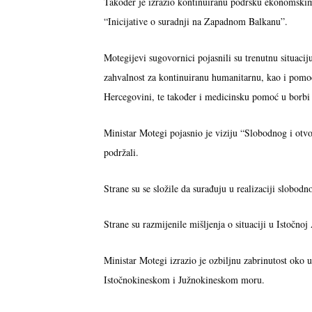
Također je izrazio kontinuiranu podršku ekonomskim
“Inicijative o suradnji na Zapadnom Balkanu”.
Motegijevi sugovornici pojasnili su trenutnu situacij
zahvalnost za kontinuiranu humanitarnu, kao i pomoć
Hercegovini, te također i medicinsku pomoć u borb
Ministar Motegi pojasnio je viziju “Slobodnog i otv
podržali.
Strane su se složile da surađuju u realizaciji slob
Strane su razmijenile mišljenja o situaciji u Istočno
Ministar Motegi izrazio je ozbiljnu zabrinutost oko u
Istočnokineskom i Južnokineskom moru.