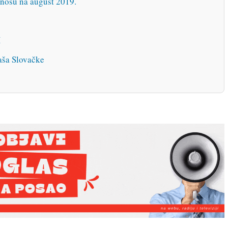
dnosu na august 2019.
H
aša Slovačke