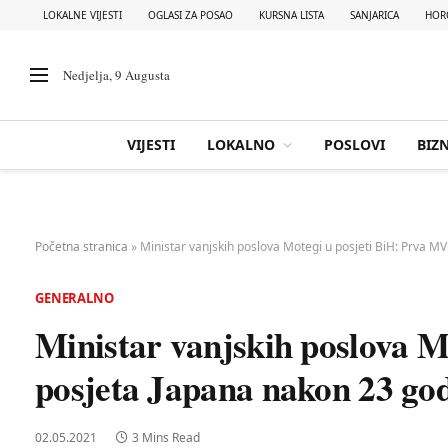
LOKALNE VIJESTI
OGLASI ZA POSAO
KURSNA LISTA
SANJARICA
HOR
Nedjelja, 9 Augusta
VIJESTI
LOKALNO
POSLOVI
BIZN
Početna stranica
»
Ministar vanjskih poslova Motegi u posjeti BiH: Prva M
GENERALNO
Ministar vanjskih poslova M
posjeta Japana nakon 23 go
02.05.2021
3 Mins Read