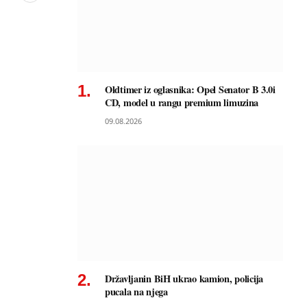
Oldtimer iz oglasnika: Opel Senator B 3.0i
CD, model u rangu premium limuzina
09.08.2026
Državljanin BiH ukrao kamion, policija
pucala na njega