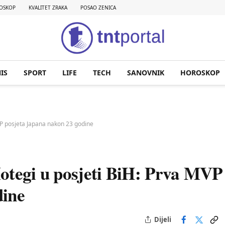
OSKOP
KVALITET ZRAKA
POSAO ZENICA
IS
SPORT
LIFE
TECH
SANOVNIK
HOROSKOP
VP posjeta Japana nakon 23 godine
otegi u posjeti BiH: Prva MVP
dine
Dijeli