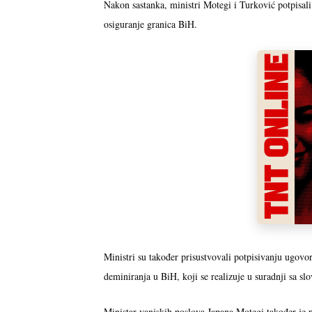
Nakon sastanka, ministri Motegi i Turković potpisal
osiguranje granica BiH.
Ministri su također prisustvovali potpisivanju ugovo
deminiranja u BiH, koji se realizuje u suradnji s
Ministar vanjskih poslova Japana Motegi također je 