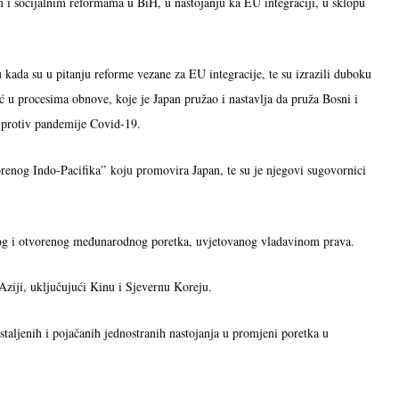
 i socijalnim reformama u BiH, u nastojanju ka EU integraciji, u sklopu
u kada su u pitanju reforme vezane za EU integracije, te su izrazili duboku
 u procesima obnove, koje je Japan pružao i nastavlja da pruža Bosni i
i protiv pandemije Covid-19.
orenog Indo-Pacifika” koju promovira Japan, te su je njegovi sugovornici
odnog i otvorenog međunarodnog poretka, uvjetovanog vladavinom prava.
j Aziji, uključujući Kinu i Sjevernu Koreju.
staljenih i pojačanih jednostranih nastojanja u promjeni poretka u