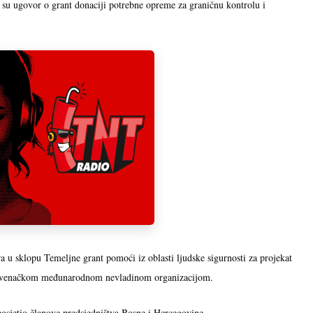
i su ugovor o grant donaciji potrebne opreme za graničnu kontrolu i
ra u sklopu Temeljne grant pomoći iz oblasti ljudske sigurnosti za projekat
a slovenačkom međunarodnom nevladinom organizacijom.
posjetio članove predsjedništva Bosne i Hercegovine.