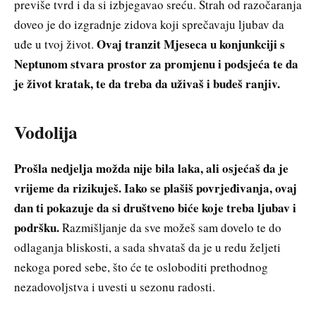
previše tvrd i da si izbjegavao sreću. Strah od razočaranja
doveo je do izgradnje zidova koji sprečavaju ljubav da
Ovaj tranzit Mjeseca u konjunkciji s
uđe u tvoj život.
Neptunom stvara prostor za promjenu i podsjeća te da
je život kratak, te da treba da uživaš i budeš ranjiv.
Vodolija
Prošla nedjelja možda nije bila laka, ali osjećaš da je
vrijeme da rizikuješ. Iako se plašiš povrjeđivanja, ovaj
dan ti pokazuje da si društveno biće koje treba ljubav i
podršku.
Razmišljanje da sve možeš sam dovelo te do
odlaganja bliskosti, a sada shvataš da je u redu željeti
nekoga pored sebe, što će te osloboditi prethodnog
nezadovoljstva i uvesti u sezonu radosti.