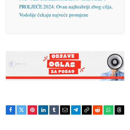
PROLJEĆE 2024: Ovan najhrabriji zbog cilja,
Vodolije čekaju najveće promjene
Facebook
Twitter
Pinterest
LinkedIn
Tumblr
Email
Telegram
Copy
Reddit
WhatsAp
Thre
Link