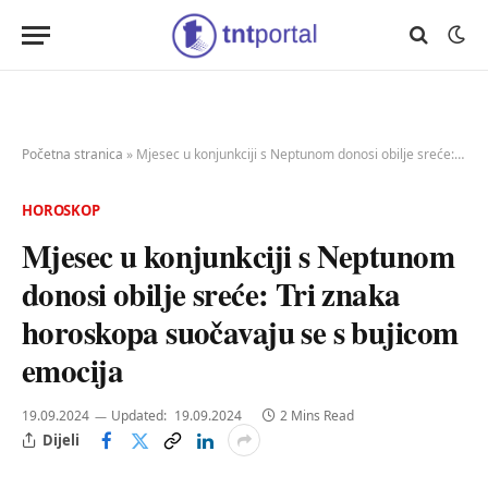
Početna stranica
»
Mjesec u konjunkciji s Neptunom donosi obilje sreće: Tri znaka horoskopa suočavaju se s bujicom emocija
HOROSKOP
Mjesec u konjunkciji s Neptunom
donosi obilje sreće: Tri znaka
horoskopa suočavaju se s bujicom
emocija
19.09.2024
Updated:
19.09.2024
2 Mins Read
Dijeli