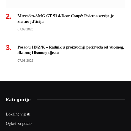
Mercedes-AMG GT 53 4-Door Coupé: Početna verzija je
znatno jeftinija
07.08.2026
Posao u HNŽ/K – Radnik u proizvodnji proizvoda od vučenog,
dizanog i lisnatog tijesta
07.08.2026
Kategorije
Lokalne vijesti
Oglasi za posao