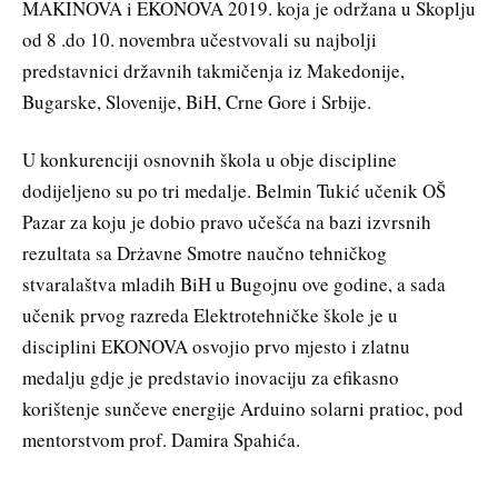
MAKINOVA i EKONOVA 2019. koja je održana u Skoplju
od 8 .do 10. novembra učestvovali su najbolji
predstavnici državnih takmičenja iz Makedonije,
Bugarske, Slovenije, BiH, Crne Gore i Srbije.
U konkurenciji osnovnih škola u obje discipline
dodijeljeno su po tri medalje. Belmin Tukić učenik OŠ
Pazar za koju je dobio pravo učešća na bazi izvrsnih
rezultata sa Drżavne Smotre naučno tehničkog
stvaralaštva mladih BiH u Bugojnu ove godine, a sada
učenik prvog razreda Elektrotehničke škole je u
disciplini EKONOVA osvojio prvo mjesto i zlatnu
medalju gdje je predstavio inovaciju za efikasno
korištenje sunčeve energije Arduino solarni pratioc, pod
mentorstvom prof. Damira Spahića.