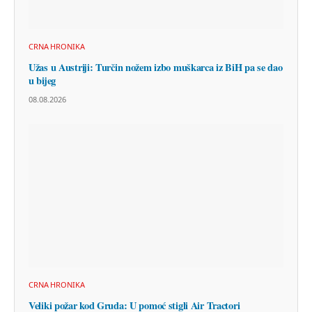
CRNA HRONIKA
Užas u Austriji: Turčin nožem izbo muškarca iz BiH pa se dao
u bijeg
08.08.2026
CRNA HRONIKA
Veliki požar kod Gruda: U pomoć stigli Air Tractori