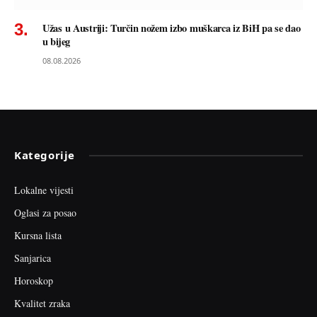
Užas u Austriji: Turčin nožem izbo muškarca iz BiH pa se dao
u bijeg
08.08.2026
Kategorije
Lokalne vijesti
Oglasi za posao
Kursna lista
Sanjarica
Horoskop
Kvalitet zraka