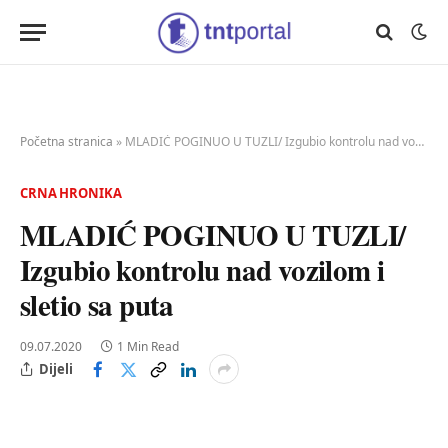
Početna stranica
»
MLADIĆ POGINUO U TUZLI/ Izgubio kontrolu nad vozilom i sletio sa puta
CRNA HRONIKA
MLADIĆ POGINUO U TUZLI/
Izgubio kontrolu nad vozilom i
sletio sa puta
09.07.2020
1 Min Read
Dijeli