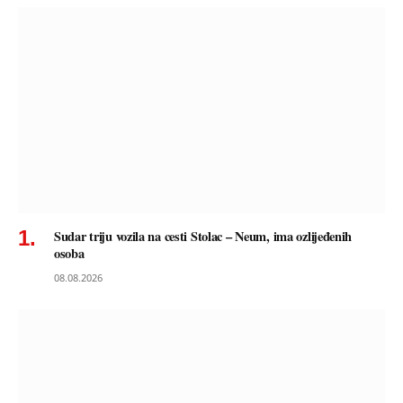
Sudar triju vozila na cesti Stolac – Neum, ima ozlijeđenih
osoba
08.08.2026