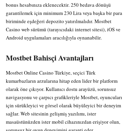
bonus hesabınıza eklenecektir. 250 bedava dönüşü
garantilemek için minimum 230 Lira veya başka bir para
biriminde eşdeğeri depozito yatırılmalıdır. Mostbet
Casino web sürümü (tarayıcıdaki internet sitesi), iOS ve
Android uygulamaları aracılığıyla oynanabilir.
Mostbet Bahisçi Avantajları
Mostbet Online Casino Türkiye, seçici Türk
kumarbazların arzularına hitap eden lider bir platform
olarak öne çıkıyor. Kullanıcı dostu arayüzü, sorunsuz
navigasyonu ve çarpıcı grafikleriyle Mostbet, oyuncuları
için sürükleyici ve görsel olarak büyüleyici bir deneyim
sağlar. Web sitesinin gelişmiş yazılımı, ister
masaüstünüzden ister mobil cihazınızdan erişiyor olun,
sorunsuz bir oyun deneyimini garanti eder.