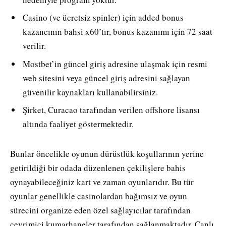
Casino (ve ücretsiz spinler) için added bonus
kazancının bahsi x60’tır, bonus kazanımı için 72 saat
verilir.
Mostbet’in güncel giriş adresine ulaşmak için resmi
web sitesini veya güncel giriş adresini sağlayan
güvenilir kaynakları kullanabilirsiniz.
Şirket, Curacao tarafından verilen offshore lisansı
altında faaliyet göstermektedir.
Bunlar öncelikle oyunun dürüstlük koşullarının yerine
getirildiği bir odada düzenlenen çekilişlere bahis
oynayabileceğiniz kart ve zaman oyunlarıdır. Bu tür
oyunlar genellikle casinolardan bağımsız ve oyun
sürecini organize eden özel sağlayıcılar tarafından
çevrimiçi kumarhaneler tarafından sağlanmaktadır. Canlı