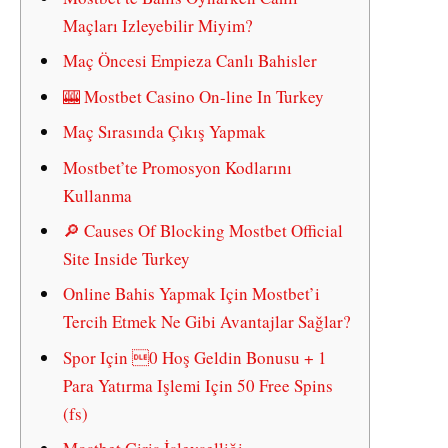
Maçları Izleyebilir Miyim?
Maç Öncesi Empieza Canlı Bahisler
🎰 Mostbet Casino On-line In Turkey
Maç Sırasında Çıkış Yapmak
Mostbet’te Promosyon Kodlarını
Kullanma
🔎 Causes Of Blocking Mostbet Official
Site Inside Turkey
Online Bahis Yapmak Için Mostbet’i
Tercih Etmek Ne Gibi Avantajlar Sağlar?
Spor Için 0 Hoş Geldin Bonusu + 1
Para Yatırma Işlemi Için 50 Free Spins
(fs)