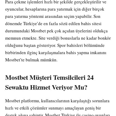
Para çekme işlemleri hızlı bir şekilde gerçekleştirilir ve
oyuncular, hesaplarına para yatırmak için diğer birçok
para yatırma yöntemi arasından seçim yapabilir. Son
dönemde Türkiye’de en fazla sözü edilen bahis sitesi
durumundaki Mostbet pek çok açıdan üyelerini oldukça
memnun etmekte. Site verdiği bonuslarla ne kadar bonkör
olduğunu baştan gösteriyor. Spor bahisleri bölümünde
birbirinden ilginç karşılaşmalara bahis yapma imkanını
Mostbet’te bulmak mümkün.
Mostbet Müşteri Temsilcileri 24
Sewaktu Hizmet Veriyor Mu?
Mostbet platformu, kullanıcılarının karşılaştığı sorunlara
hızlı ve etkili çözümler sunmayı amaçlayan geniş bir
destek ağına sahiptir. Mostbet Türkiye ile casino oyunları