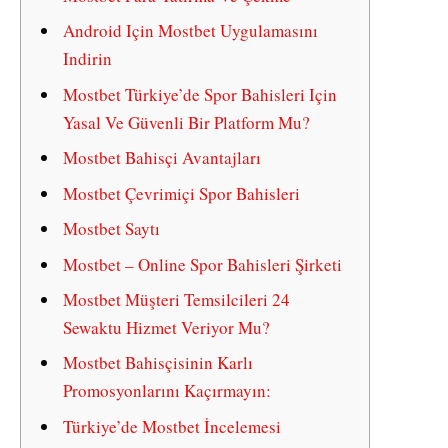
Android Için Mostbet Uygulamasını
Indirin
Mostbet Türkiye’de Spor Bahisleri Için
Yasal Ve Güvenli Bir Platform Mu?
Mostbet Bahisçi Avantajları
Mostbet Çevrimiçi Spor Bahisleri
Mostbet Saytı
Mostbet – Online Spor Bahisleri Şirketi
Mostbet Müşteri Temsilcileri 24
Sewaktu Hizmet Veriyor Mu?
Mostbet Bahisçisinin Karlı
Promosyonlarını Kaçırmayın:
Türkiye’de Mostbet İncelemesi