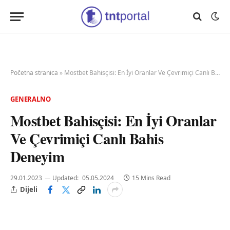
Početna stranica
»
Mostbet Bahisçisi: En İyi Oranlar Ve Çevrimiçi Canlı Bahis Deneyim
GENERALNO
Mostbet Bahisçisi: En İyi Oranlar
Ve Çevrimiçi Canlı Bahis
Deneyim
29.01.2023
Updated:
05.05.2024
15 Mins Read
Dijeli