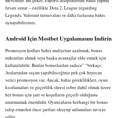
mevcuttur. Bu şirket, eSports disiplinlerine bahis yapma
fırsatı sunar – özellikle Dota 2, League regarding
Legends, Valorant turnuvaları ve daha fazlasına bahis
oynayabilirsiniz.
Android Için Mostbet Uygulamasını Indirin
Promosyon kodları bahis maliyetini azaltmak, bonus
miktarları almak veya başka avantajlar elde etmek için
kullanılabilir. Bunlar bonuslardan sadece” “birkaçı;
Aralarından seçim yapabileceğiniz pek çok heyecan
verici promosyon var. Ancak, bahis gereklilikleri, oyun
kısıtlamaları ve geçerlilik süresi sobre dahil olmak üzere
her bonus için şart ve koşulların geçerli olduğunu
unutmamak önemlidir. Oyuncuların herhangi bir bonus
talep etmeden önce şartları okuyup anlamaları tavsiye
edilir.