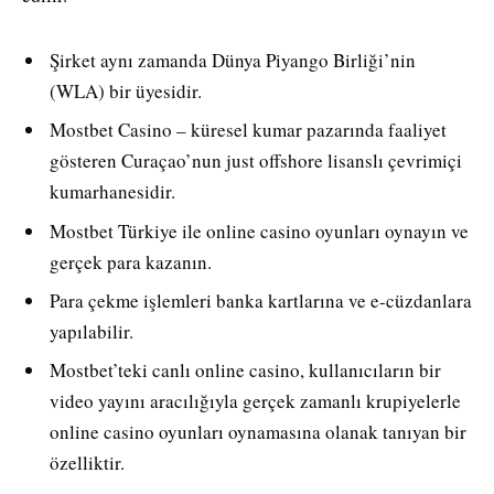
Şirket aynı zamanda Dünya Piyango Birliği’nin
(WLA) bir üyesidir.
Mostbet Casino – küresel kumar pazarında faaliyet
gösteren Curaçao’nun just offshore lisanslı çevrimiçi
kumarhanesidir.
Mostbet Türkiye ile online casino oyunları oynayın ve
gerçek para kazanın.
Para çekme işlemleri banka kartlarına ve e-cüzdanlara
yapılabilir.
Mostbet’teki canlı online casino, kullanıcıların bir
video yayını aracılığıyla gerçek zamanlı krupiyelerle
online casino oyunları oynamasına olanak tanıyan bir
özelliktir.