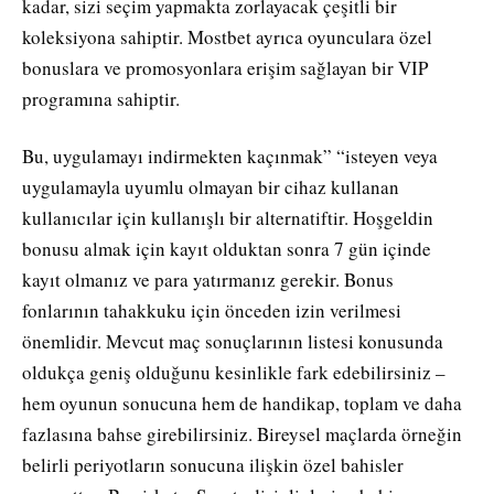
kadar, sizi seçim yapmakta zorlayacak çeşitli bir
koleksiyona sahiptir. Mostbet ayrıca oyunculara özel
bonuslara ve promosyonlara erişim sağlayan bir VIP
programına sahiptir.
Bu, uygulamayı indirmekten kaçınmak” “isteyen veya
uygulamayla uyumlu olmayan bir cihaz kullanan
kullanıcılar için kullanışlı bir alternatiftir. Hoşgeldin
bonusu almak için kayıt olduktan sonra 7 gün içinde
kayıt olmanız ve para yatırmanız gerekir. Bonus
fonlarının tahakkuku için önceden izin verilmesi
önemlidir. Mevcut maç sonuçlarının listesi konusunda
oldukça geniş olduğunu kesinlikle fark edebilirsiniz –
hem oyunun sonucuna hem de handikap, toplam ve daha
fazlasına bahse girebilirsiniz. Bireysel maçlarda örneğin
belirli periyotların sonucuna ilişkin özel bahisler