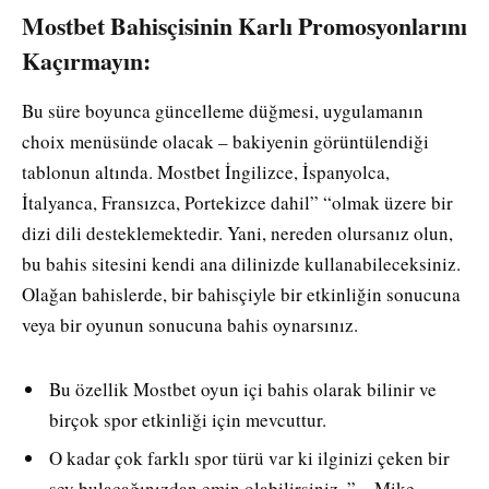
Mostbet Bahisçisinin Karlı Promosyonlarını
Kaçırmayın:
Bu süre boyunca güncelleme düğmesi, uygulamanın
choix menüsünde olacak – bakiyenin görüntülendiği
tablonun altında. Mostbet İngilizce, İspanyolca,
İtalyanca, Fransızca, Portekizce dahil” “olmak üzere bir
dizi dili desteklemektedir. Yani, nereden olursanız olun,
bu bahis sitesini kendi ana dilinizde kullanabileceksiniz.
Olağan bahislerde, bir bahisçiyle bir etkinliğin sonucuna
veya bir oyunun sonucuna bahis oynarsınız.
Bu özellik Mostbet oyun içi bahis olarak bilinir ve
birçok spor etkinliği için mevcuttur.
O kadar çok farklı spor türü var ki ilginizi çeken bir
şey bulacağınızdan emin olabilirsiniz. ” – Mike.