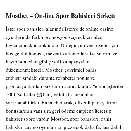
Mostbet – On-line Spor Bahisleri Şirketi
İster spor bahisleri alanında isterse de online casino
oyunlarında farklı promosyon seçeneklerinden
faydalanmak mümkündür. Örneğin, en yeni üyeler için
hoş geldin bonusu, mevcut kullanıcılara ise yatırım ve
kayıp bonusları gibi çeşitli kampanyalar
düzenlenmektedir. Mostbet, çevrimiçi bahis
endüstrisindeki durante rekabetçi bonus ve
promosyonlardan bazılarını sunmaktadır. Yeni müşteriler
100€’ya kadar 0 hoş geldin bonusundan
yararlanabilirler. Buna ek olarak, düzenli para yatırma
bonuslarının yanı sıra geri ödeme empieza ücretsiz
bahisler sobre vardır. Mostbet, spor bahisleri, canlı
bahisler, casino oyunları empieza çok daha fazlası dahil