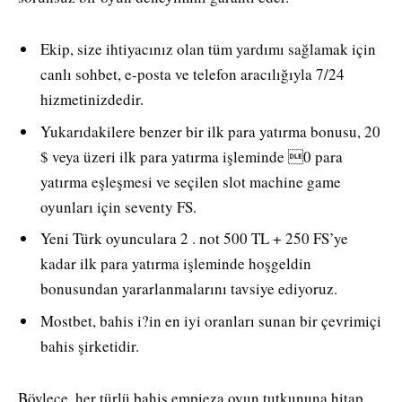
Ekip, size ihtiyacınız olan tüm yardımı sağlamak için
canlı sohbet, e-posta ve telefon aracılığıyla 7/24
hizmetinizdedir.
Yukarıdakilere benzer bir ilk para yatırma bonusu, 20
$ veya üzeri ilk para yatırma işleminde 0 para
yatırma eşleşmesi ve seçilen slot machine game
oyunları için seventy FS.
Yeni Türk oyunculara 2 . not 500 TL + 250 FS’ye
kadar ilk para yatırma işleminde hoşgeldin
bonusundan yararlanmalarını tavsiye ediyoruz.
Mostbet, bahis i?in en iyi oranları sunan bir çevrimiçi
bahis şirketidir.
Böylece, her türlü bahis empieza oyun tutkununa hitap