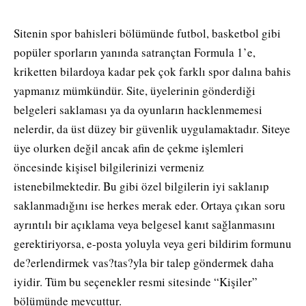
Sitenin spor bahisleri bölümünde futbol, basketbol gibi
popüler sporların yanında satrançtan Formula 1’e,
kriketten bilardoya kadar pek çok farklı spor dalına bahis
yapmanız mümkündür. Site, üyelerinin gönderdiği
belgeleri saklaması ya da oyunların hacklenmemesi
nelerdir, da üst düzey bir güvenlik uygulamaktadır. Siteye
üye olurken değil ancak afin de çekme işlemleri
öncesinde kişisel bilgilerinizi vermeniz
istenebilmektedir. Bu gibi özel bilgilerin iyi saklanıp
saklanmadığını ise herkes merak eder. Ortaya çıkan soru
ayrıntılı bir açıklama veya belgesel kanıt sağlanmasını
gerektiriyorsa, e-posta yoluyla veya geri bildirim formunu
de?erlendirmek vas?tas?yla bir talep göndermek daha
iyidir. Tüm bu seçenekler resmi sitesinde “Kişiler”
bölümünde mevcuttur.